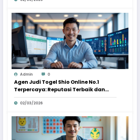
Admin
0
Agen Judi Togel Shio Online No.1
Terpercaya: Reputasi Terbaik dan
Pembayaran Terbukti
02/03/2026