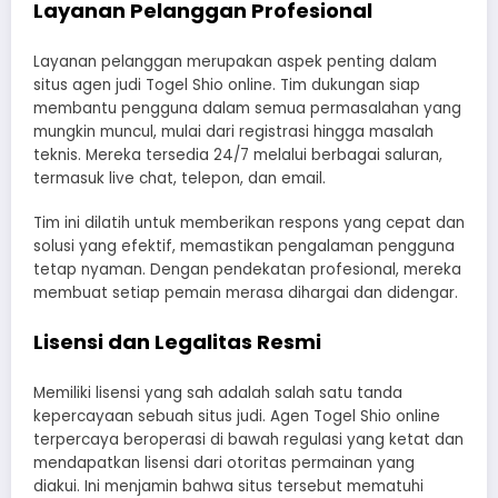
Layanan Pelanggan Profesional
Layanan pelanggan merupakan aspek penting dalam
situs agen judi Togel Shio online. Tim dukungan siap
membantu pengguna dalam semua permasalahan yang
mungkin muncul, mulai dari registrasi hingga masalah
teknis. Mereka tersedia 24/7 melalui berbagai saluran,
termasuk live chat, telepon, dan email.
Tim ini dilatih untuk memberikan respons yang cepat dan
solusi yang efektif, memastikan pengalaman pengguna
tetap nyaman. Dengan pendekatan profesional, mereka
membuat setiap pemain merasa dihargai dan didengar.
Lisensi dan Legalitas Resmi
Memiliki lisensi yang sah adalah salah satu tanda
kepercayaan sebuah situs judi. Agen Togel Shio online
terpercaya beroperasi di bawah regulasi yang ketat dan
mendapatkan lisensi dari otoritas permainan yang
diakui. Ini menjamin bahwa situs tersebut mematuhi