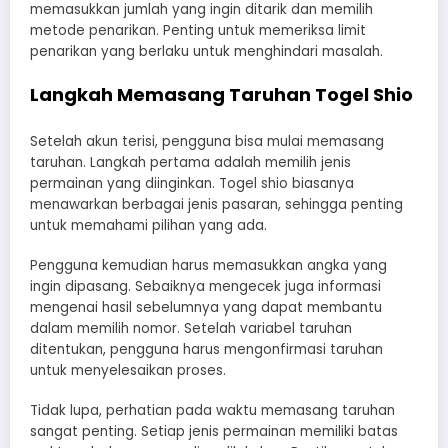
memasukkan jumlah yang ingin ditarik dan memilih
metode penarikan. Penting untuk memeriksa limit
penarikan yang berlaku untuk menghindari masalah.
Langkah Memasang Taruhan Togel Shio
Setelah akun terisi, pengguna bisa mulai memasang
taruhan. Langkah pertama adalah memilih jenis
permainan yang diinginkan. Togel shio biasanya
menawarkan berbagai jenis pasaran, sehingga penting
untuk memahami pilihan yang ada.
Pengguna kemudian harus memasukkan angka yang
ingin dipasang. Sebaiknya mengecek juga informasi
mengenai hasil sebelumnya yang dapat membantu
dalam memilih nomor. Setelah variabel taruhan
ditentukan, pengguna harus mengonfirmasi taruhan
untuk menyelesaikan proses.
Tidak lupa, perhatian pada waktu memasang taruhan
sangat penting. Setiap jenis permainan memiliki batas