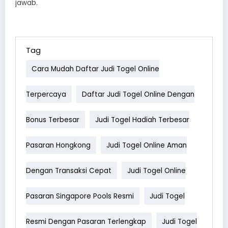
jawab.
Tag
Cara Mudah Daftar Judi Togel Online
Terpercaya
Daftar Judi Togel Online Dengan
Bonus Terbesar
Judi Togel Hadiah Terbesar
Pasaran Hongkong
Judi Togel Online Aman
Dengan Transaksi Cepat
Judi Togel Online
Pasaran Singapore Pools Resmi
Judi Togel
Resmi Dengan Pasaran Terlengkap
Judi Togel