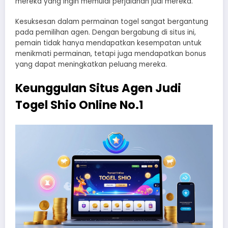
mereka yang ingin memulai perjalanan judi mereka.
Kesuksesan dalam permainan togel sangat bergantung
pada pemilihan agen. Dengan bergabung di situs ini,
pemain tidak hanya mendapatkan kesempatan untuk
menikmati permainan, tetapi juga mendapatkan bonus
yang dapat meningkatkan peluang mereka.
Keunggulan Situs Agen Judi
Togel Shio Online No.1