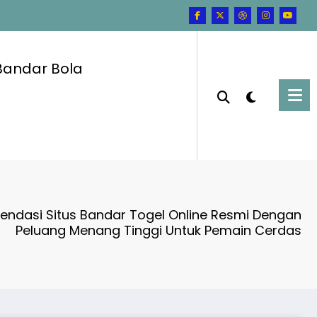
Bandar Bola
ndasi Situs Bandar Togel Online Resmi Dengan
Peluang Menang Tinggi Untuk Pemain Cerdas