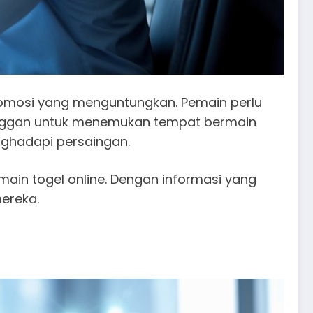
promosi yang menguntungkan. Pemain perlu
anggan untuk menemukan tempat bermain
nghadapi persaingan.
ain togel online. Dengan informasi yang
ereka.