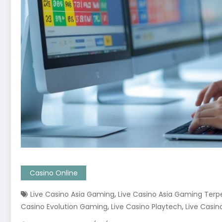
Casino Online
,
Live Casino Asia Gaming
Live Casino Asia Gaming Terp
,
,
Casino Evolution Gaming
Live Casino Playtech
Live Casin