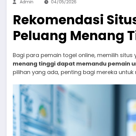
Admin
04/05/2026
Rekomendasi Situs
Peluang Menang T
Bagi para pemain togel online, memilih situs 
menang tinggi dapat memandu pemain u
pilihan yang ada, penting bagi mereka untu