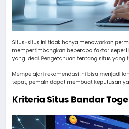
Situs-situs ini tidak hanya menawarkan perm
mempertimbangkan beberapa faktor seperti
yang ideal. Pengetahuan tentang situs yan
Mempelajari rekomendasi ini bisa menjadi l
tepat, pemain dapat membuat keputusan yan
Kriteria Situs Bandar Toge