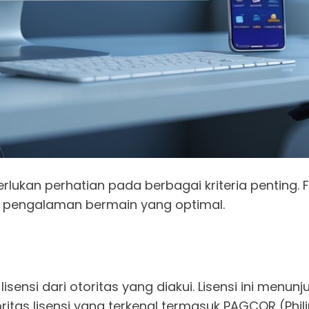
erlukan perhatian pada berbagai kriteria penting.
 pengalaman bermain yang optimal.
lisensi dari otoritas yang diakui. Lisensi ini men
toritas lisensi yang terkenal termasuk PAGCOR (P