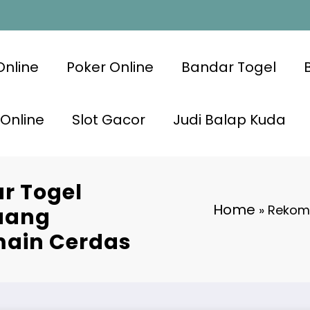
nline
Poker Online
Bandar Togel
Online
Slot Gacor
Judi Balap Kuda
r Togel
Home
»
Rekome
uang
main Cerdas