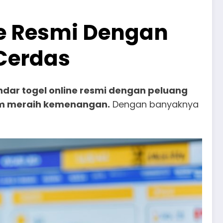
ne Resmi Dengan
Cerdas
dar togel online resmi dengan peluang
m meraih kemenangan.
Dengan banyaknya