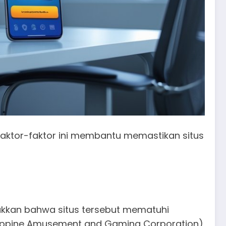
 Faktor-faktor ini membantu memastikan situs
unjukkan bahwa situs tersebut mematuhi
hilippine Amusement and Gaming Corporation)