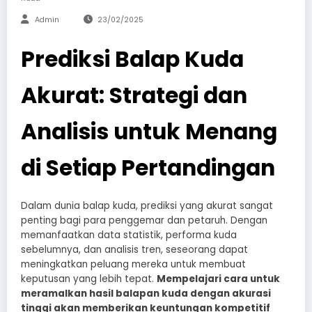
Admin
23/02/2025
Prediksi Balap Kuda
Akurat: Strategi dan
Analisis untuk Menang
di Setiap Pertandingan
Dalam dunia balap kuda, prediksi yang akurat sangat
penting bagi para penggemar dan petaruh. Dengan
memanfaatkan data statistik, performa kuda
sebelumnya, dan analisis tren, seseorang dapat
meningkatkan peluang mereka untuk membuat
keputusan yang lebih tepat.
Mempelajari cara untuk
meramalkan hasil balapan kuda dengan akurasi
tinggi akan memberikan keuntungan kompetitif