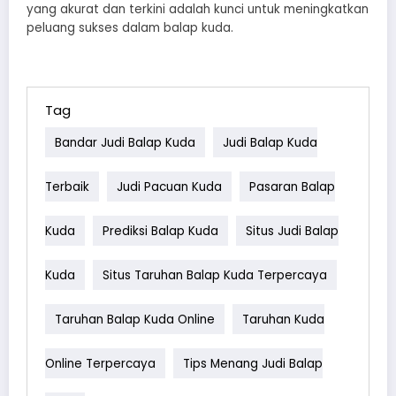
yang akurat dan terkini adalah kunci untuk meningkatkan
peluang sukses dalam balap kuda.
Tag
Bandar Judi Balap Kuda
Judi Balap Kuda
Terbaik
Judi Pacuan Kuda
Pasaran Balap
Kuda
Prediksi Balap Kuda
Situs Judi Balap
Kuda
Situs Taruhan Balap Kuda Terpercaya
Taruhan Balap Kuda Online
Taruhan Kuda
Online Terpercaya
Tips Menang Judi Balap