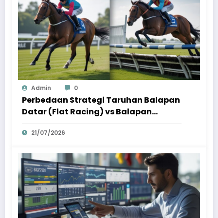
Admin
0
Perbedaan Strategi Taruhan Balapan
Datar (Flat Racing) vs Balapan
Rintangan (Jump Racing): Panduan
21/07/2026
Lengkap untuk Taruhan yang Efektif