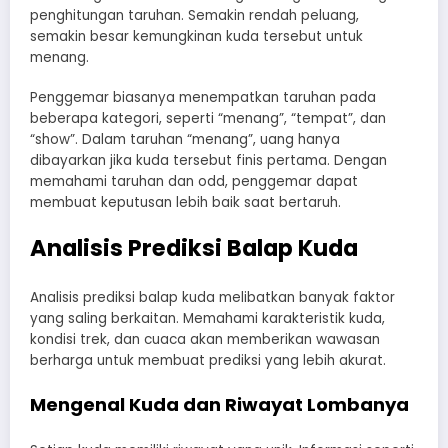
penghitungan taruhan. Semakin rendah peluang,
semakin besar kemungkinan kuda tersebut untuk
menang.
Penggemar biasanya menempatkan taruhan pada
beberapa kategori, seperti “menang”, “tempat”, dan
“show”. Dalam taruhan “menang”, uang hanya
dibayarkan jika kuda tersebut finis pertama. Dengan
memahami taruhan dan odd, penggemar dapat
membuat keputusan lebih baik saat bertaruh.
Analisis Prediksi Balap Kuda
Analisis prediksi balap kuda melibatkan banyak faktor
yang saling berkaitan. Memahami karakteristik kuda,
kondisi trek, dan cuaca akan memberikan wawasan
berharga untuk membuat prediksi yang lebih akurat.
Mengenal Kuda dan Riwayat Lombanya