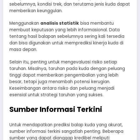
sebelumnya, kondisi trek, dan terutama jenis kuda dapat
memberikan keunggulan.
Menggunakan
analisis statistik
bisa membantu
membuat keputusan yang lebih informasional. Data
tentang hasil balapan sebelumnya sering kali tersedia
dan bisa digunakan untuk memprediksi kinerja kuda di
masa depan.
Selain itu, penting untuk mengevaluasi risiko setiap
taruhan. Misalnya, taruhan pada kuda dengan peluang
tinggi dapat memberikan pengembalian yang lebih
besar, tetapi juga menambah potensi kerugian.
Keseimbangan antara risiko dan peluang menjadi
esensial untuk strategi taruhan yang sukses.
Sumber Informasi Terkini
Untuk mendapatkan prediksi balap kuda yang akurat,
sumber informasi terkini sangatlah penting. Beberapa
sumber yang dapat dianggap kredibel meliputi: