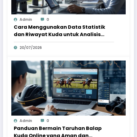
Admin
0
Cara Menggunakan Data Statistik
dan Riwayat Kuda untuk Analisis
Balapan 2026 Secara Efektif
20/07/2026
Admin
0
Panduan Bermain Taruhan Balap
Kuda Online yang Aman dan