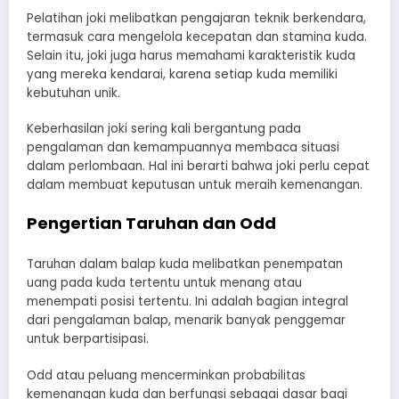
Pelatihan joki melibatkan pengajaran teknik berkendara,
termasuk cara mengelola kecepatan dan stamina kuda.
Selain itu, joki juga harus memahami karakteristik kuda
yang mereka kendarai, karena setiap kuda memiliki
kebutuhan unik.
Keberhasilan joki sering kali bergantung pada
pengalaman dan kemampuannya membaca situasi
dalam perlombaan. Hal ini berarti bahwa joki perlu cepat
dalam membuat keputusan untuk meraih kemenangan.
Pengertian Taruhan dan Odd
Taruhan dalam balap kuda melibatkan penempatan
uang pada kuda tertentu untuk menang atau
menempati posisi tertentu. Ini adalah bagian integral
dari pengalaman balap, menarik banyak penggemar
untuk berpartisipasi.
Odd atau peluang mencerminkan probabilitas
kemenangan kuda dan berfungsi sebagai dasar bagi