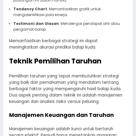
pasangan ini dalam lomba.
Tendency Chart
: Memanfaatkan grafik untuk
mengidentifikasi pola kinerja.
Testimoni dan Ulasan
: Mendengar pendapat ahli atau
pengamat balap.
Memanfaatkan berbagai strategi ini dapat
meningkatkan akurasi prediksi balap kuda.
Teknik Pemilihan Taruhan
Pemilihan taruhan yang tepat membutuhkan strategi
yang baik dan pemahaman yang mendalam tentang
berbagai faktor yang mempengaruhi hasil balap kuda.
Dua aspek penting dalam teknik ini adalah manajemen
keuangan dan analisis risiko versus peluang.
Manajemen Keuangan dan Taruhan
Manajemen keuangan adalah kunci untuk bertaruh
secara efektif. Penjudi harus menetapkan anggaran