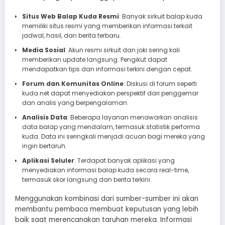
Situs Web Balap Kuda Resmi
: Banyak sirkuit balap kuda
memiliki situs resmi yang memberikan informasi terkait
jadwal, hasil, dan berita terbaru.
Media Sosial
: Akun resmi sirkuit dan joki sering kali
memberikan update langsung. Pengikut dapat
mendapatkan tips dan informasi terkini dengan cepat.
Forum dan Komunitas Online
: Diskusi di forum seperti
kuda.net dapat menyediakan perspektif dari penggemar
dan analis yang berpengalaman.
Analisis Data
: Beberapa layanan menawarkan analisis
data balap yang mendalam, termasuk statistik performa
kuda. Data ini seringkali menjadi acuan bagi mereka yang
ingin bertaruh.
Aplikasi Seluler
: Terdapat banyak aplikasi yang
menyediakan informasi balap kuda secara real-time,
termasuk skor langsung dan berita terkini.
Menggunakan kombinasi dari sumber-sumber ini akan
membantu pembaca membuat keputusan yang lebih
baik saat merencanakan taruhan mereka. Informasi