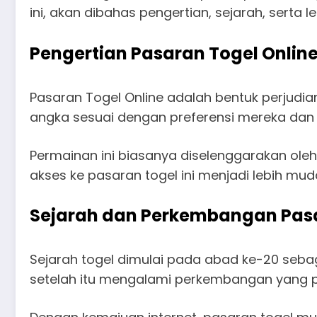
ini, akan dibahas pengertian, sejarah, serta le
Pengertian Pasaran Togel Onlin
Pasaran Togel Online adalah bentuk perjudi
angka sesuai dengan preferensi mereka dan
Permainan ini biasanya diselenggarakan ole
akses ke pasaran togel ini menjadi lebih muda
Sejarah dan Perkembangan Pas
Sejarah togel dimulai pada abad ke-20 sebag
setelah itu mengalami perkembangan yang pes