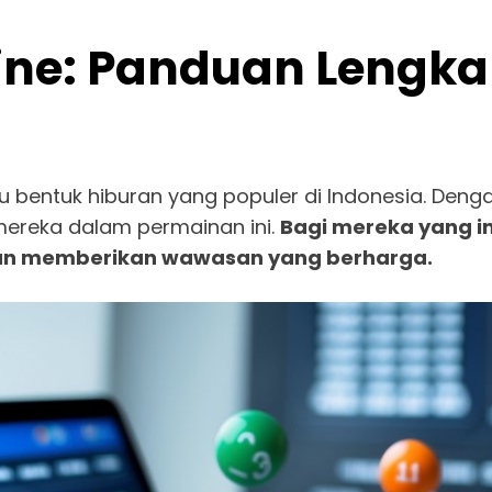
ine: Panduan Lengka
tu bentuk hiburan yang populer di Indonesia. Den
mereka dalam permainan ini.
Bagi mereka yang i
 akan memberikan wawasan yang berharga.