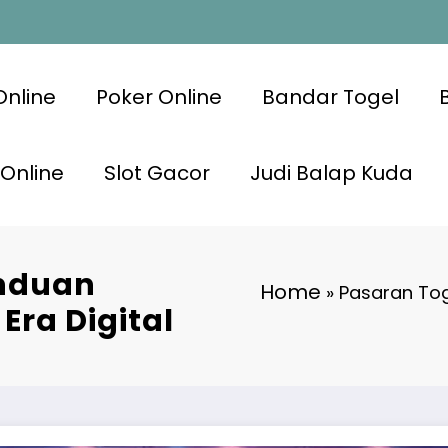
nline
Poker Online
Bandar Togel
Online
Slot Gacor
Judi Balap Kuda
anduan
Home
»
Pasaran Tog
Era Digital