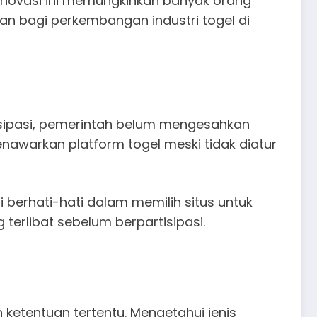
 Inovasi ini memungkinkan banyak orang
kan bagi perkembangan industri togel di
tisipasi, pemerintah belum mengesahkan
menawarkan platform togel meski tidak diatur
 berhati-hati dalam memilih situs untuk
erlibat sebelum berpartisipasi.
ketentuan tertentu. Mengetahui jenis