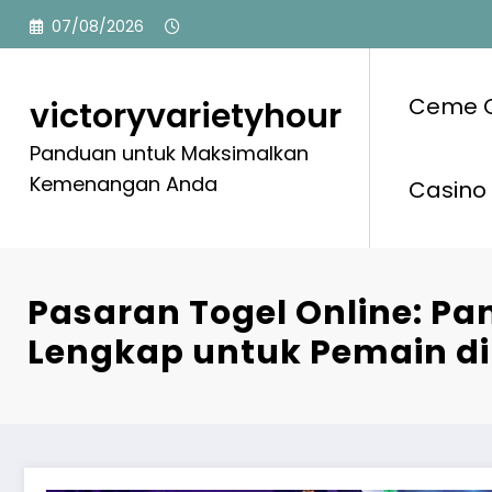
Skip
07/08/2026
to
content
Ceme O
victoryvarietyhour
Panduan untuk Maksimalkan
Kemenangan Anda
Casino 
Pasaran Togel Online: P
Lengkap untuk Pemain di 