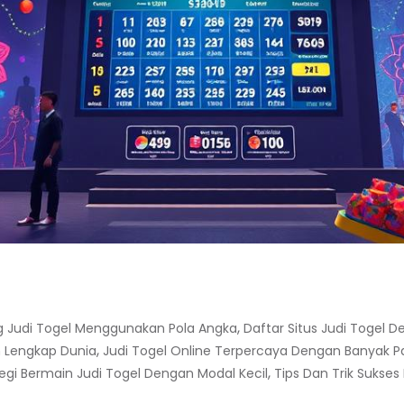
,
 Judi Togel Menggunakan Pola Angka
Daftar Situs Judi Togel D
,
n Lengkap Dunia
Judi Togel Online Terpercaya Dengan Banyak P
,
tegi Bermain Judi Togel Dengan Modal Kecil
Tips Dan Trik Sukses