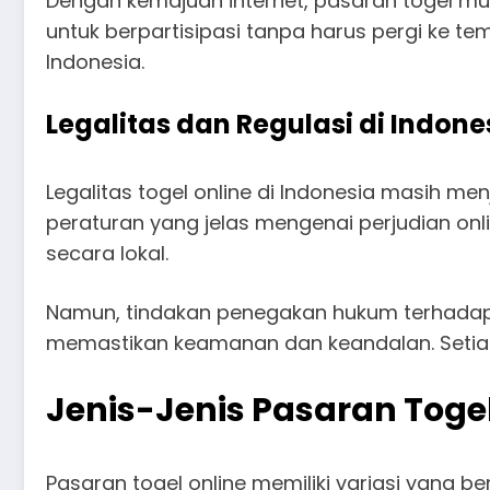
Dengan kemajuan internet, pasaran togel mul
untuk berpartisipasi tanpa harus pergi ke te
Indonesia.
Legalitas dan Regulasi di Indone
Legalitas togel online di Indonesia masih m
peraturan yang jelas mengenai perjudian onlin
secara lokal.
Namun, tindakan penegakan hukum terhadap op
memastikan keamanan dan keandalan. Setiap 
Jenis-Jenis Pasaran Togel
Pasaran togel online memiliki variasi yang 