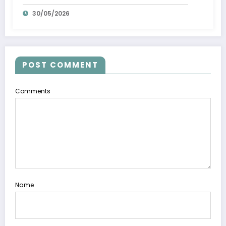
— Fast, Secure Betting with Instant
30/05/2026
Withdrawals
POST COMMENT
Comments
Name