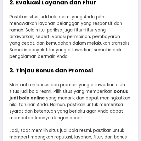
2. Evaluasi Layanan dan Fitur
Pastikan situs judi bola resmi yang Anda pilih
menawarkan layanan pelanggan yang responsif dan
ramah. Selain itu, periksa juga fitur-fitur yang
ditawarkan, seperti variasi permainan, pembayaran
yang cepat, dan kemudahan dalam melakukan transaksi.
Semakin banyak fitur yang ditawarkan, semakin baik
pengalaman bermain Anda.
3. Tinjau Bonus dan Promosi
Manfaatkan bonus dan promosi yang ditawarkan oleh
situs judi bola resmi. Pilih situs yang memberikan
bonus
judi bola online
yang menarik dan dapat meningkatkan
nilai taruhan Anda. Namun, pastikan untuk memeriksa
syarat dan ketentuan yang berlaku agar Anda dapat
memanfaatkannya dengan benar.
Jadi, saat memilih situs judi bola resmi, pastikan untuk
mempertimbangkan reputasi, layanan, fitur, dan bonus