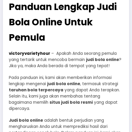
Panduan Lengkap Judi
Bola Online Untuk
Pemula
victoryvarietyhour
– Apakah Anda seorang pemula
yang tertarik untuk mencoba bermain
judi bola online
?
Jika ya, maka Anda berada di tempat yang tepat!
Pada panduan ini, kami akan memberikan informasi
lengkap mengenai
judi bola online
, termasuk strategi
taruhan bola terpercaya
yang dapat Anda terapkan.
Selain itu, kami juga akan membahas tentang
bagaimana memilih
situs judi bola resmi
yang dapat
dipercaya.
Judi bola online
adalah bentuk perjudian yang
mengharuskan Anda untuk memprediksi hasil dari