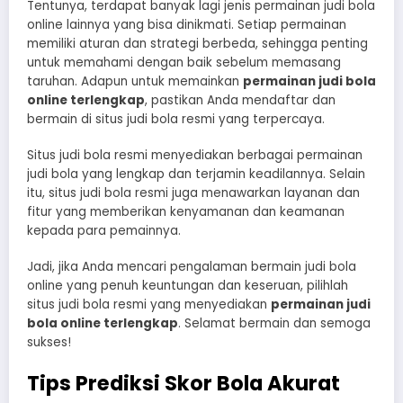
Tentunya, terdapat banyak lagi jenis permainan judi bola
online lainnya yang bisa dinikmati. Setiap permainan
memiliki aturan dan strategi berbeda, sehingga penting
untuk memahami dengan baik sebelum memasang
taruhan. Adapun untuk memainkan
permainan judi bola
online terlengkap
, pastikan Anda mendaftar dan
bermain di situs judi bola resmi yang terpercaya.
Situs judi bola resmi menyediakan berbagai permainan
judi bola yang lengkap dan terjamin keadilannya. Selain
itu, situs judi bola resmi juga menawarkan layanan dan
fitur yang memberikan kenyamanan dan keamanan
kepada para pemainnya.
Jadi, jika Anda mencari pengalaman bermain judi bola
online yang penuh keuntungan dan keseruan, pilihlah
situs judi bola resmi yang menyediakan
permainan judi
bola online terlengkap
. Selamat bermain dan semoga
sukses!
Tips Prediksi Skor Bola Akurat