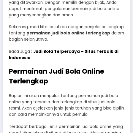
yang ditawarkan. Dengan memilih dengan bijak, Anda
dapat menikmati pengalaman bermain judi bola online
yang menyenangkan dan aman.
Sekarang, mari kita lanjutkan dengan penjelasan lengkap
tentang
permainan judi bola online terlengkap
dalam
bagian selanjutnya.
Baca Juga :
Judi Bola Terpercaya – Situs Terbaik di
Indonesia
Permainan Judi Bola Online
Terlengkap
Bagian ini akan mengulas tentang permainan judi bola
online yang tersedia dan terlengkap di situs judi bola
resmi. Akan dijelaskan jenis-jenis taruhan yang bisa dipilih
dan cara memainkannya untuk pemula.
Terdapat berbagai jenis permainan judi bola online yang
dapat dimainkan di situs judi bola resmi. Masing-masing