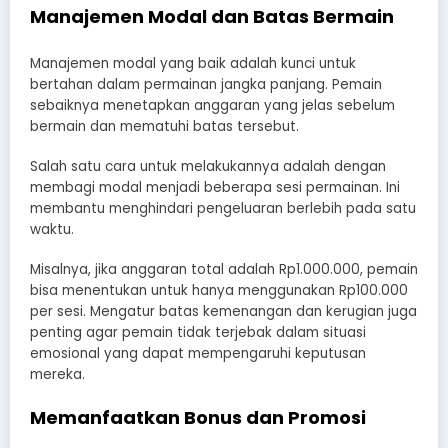
Manajemen Modal dan Batas Bermain
Manajemen modal yang baik adalah kunci untuk
bertahan dalam permainan jangka panjang. Pemain
sebaiknya menetapkan anggaran yang jelas sebelum
bermain dan mematuhi batas tersebut.
Salah satu cara untuk melakukannya adalah dengan
membagi modal menjadi beberapa sesi permainan. Ini
membantu menghindari pengeluaran berlebih pada satu
waktu.
Misalnya, jika anggaran total adalah Rp1.000.000, pemain
bisa menentukan untuk hanya menggunakan Rp100.000
per sesi. Mengatur batas kemenangan dan kerugian juga
penting agar pemain tidak terjebak dalam situasi
emosional yang dapat mempengaruhi keputusan
mereka.
Memanfaatkan Bonus dan Promosi