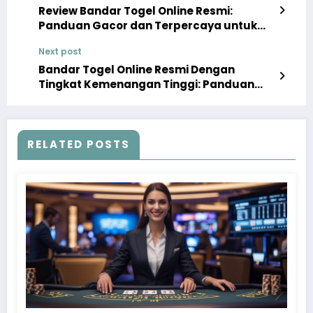
Review Bandar Togel Online Resmi:
Panduan Gacor dan Terpercaya untuk
Pemula
Next post
Bandar Togel Online Resmi Dengan
Tingkat Kemenangan Tinggi: Panduan
Menang Lebih Banyak
RELATED POSTS