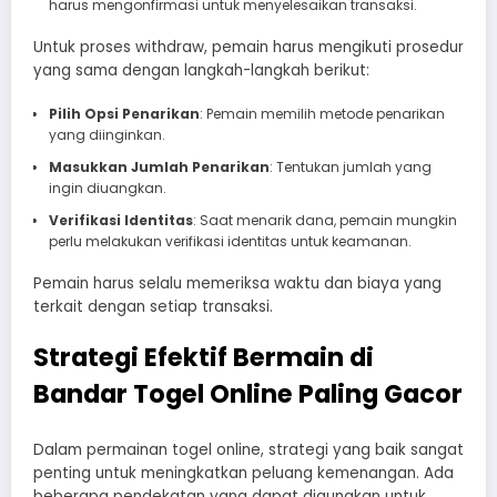
harus mengonfirmasi untuk menyelesaikan transaksi.
Untuk proses withdraw, pemain harus mengikuti prosedur
yang sama dengan langkah-langkah berikut:
Pilih Opsi Penarikan
: Pemain memilih metode penarikan
yang diinginkan.
Masukkan Jumlah Penarikan
: Tentukan jumlah yang
ingin diuangkan.
Verifikasi Identitas
: Saat menarik dana, pemain mungkin
perlu melakukan verifikasi identitas untuk keamanan.
Pemain harus selalu memeriksa waktu dan biaya yang
terkait dengan setiap transaksi.
Strategi Efektif Bermain di
Bandar Togel Online Paling Gacor
Dalam permainan togel online, strategi yang baik sangat
penting untuk meningkatkan peluang kemenangan. Ada
beberapa pendekatan yang dapat digunakan untuk