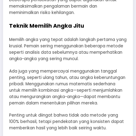
memaksimalkan pengalaman bermain dan
meminimalkan risiko kehilangan.
Teknik Memilih Angka Jitu
Memilih angka yang tepat adalah langkah pertama yang
krusial. Pemain sering menggunakan beberapa metode
seperti analisis data sebelumnya atau memperhatikan
angka-angka yang sering muncul.
Ada juga yang mempercayai menggunakan tanggal
penting, seperti ulang tahun, atau angka keberuntungan
pribadi. Menggunakan rumus matematis sederhana
untuk memilih kombinasi angka—seperti menjumlahkan
atau mengurangkan angka-angka—dapat membantu
pemain dalam menentukan pilihan mereka.
Penting untuk diingat bahwa tidak ada metode yang
100% berhasil, tetapi pendekatan yang konsisten dapat
memberikan hasil yang lebih baik seiring waktu.