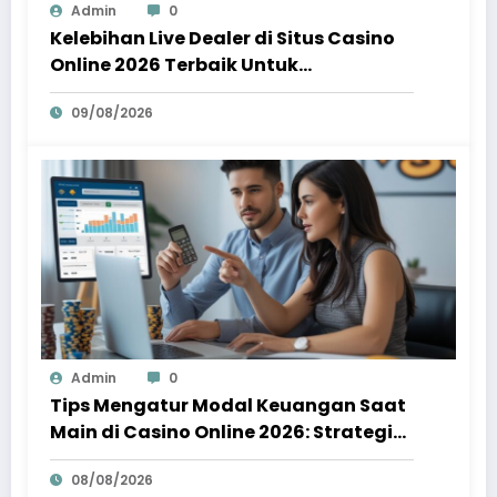
Admin
0
Kelebihan Live Dealer di Situs Casino
Online 2026 Terbaik Untuk
Pengalaman Bermain yang Maksimal
09/08/2026
Admin
0
Tips Mengatur Modal Keuangan Saat
Main di Casino Online 2026: Strategi
Efektif untuk Pemain Cerdas
08/08/2026