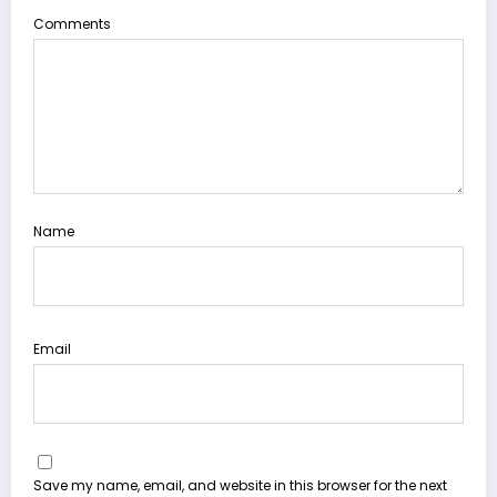
Comments
Name
Email
Save my name, email, and website in this browser for the next