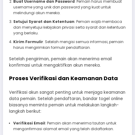
Buat Username dan Password
: Pemain harus membuat
username yang unik dan password yang kuat untuk
melindungi akun mereka.
Setujui Syarat dan Ketentuan
: Pemain wajib membaca
dan menyetujui kebijakan privasi serta syarat dan ketentuan
yang berlaku.
Kirim Formulir
: Setelah mengisi semua informasi, pemain
harus mengirimkan formulir pendaftaran.
Setelah pengiriman, pemain akan menerima email
konfirmasi untuk mengaktifkan akun mereka.
Proses Verifikasi dan Keamanan Data
Verifikasi akun sangat penting untuk menjaga keamanan
data pemain. Setelah pendaftaran, bandar togel online
biasanya meminta pemain untuk melakukan langkah-
langkah berikut:
Verifikasi Email
: Pemain akan menerima tautan untuk
mengonfirmasi alamat email yang telah didaftarkan.