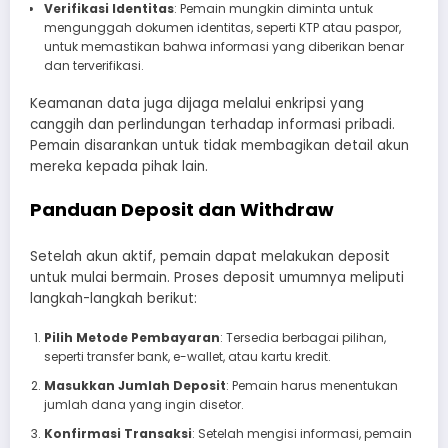
Verifikasi Identitas
: Pemain mungkin diminta untuk
mengunggah dokumen identitas, seperti KTP atau paspor,
untuk memastikan bahwa informasi yang diberikan benar
dan terverifikasi.
Keamanan data juga dijaga melalui enkripsi yang
canggih dan perlindungan terhadap informasi pribadi.
Pemain disarankan untuk tidak membagikan detail akun
mereka kepada pihak lain.
Panduan Deposit dan Withdraw
Setelah akun aktif, pemain dapat melakukan deposit
untuk mulai bermain. Proses deposit umumnya meliputi
langkah-langkah berikut:
Pilih Metode Pembayaran
: Tersedia berbagai pilihan,
seperti transfer bank, e-wallet, atau kartu kredit.
Masukkan Jumlah Deposit
: Pemain harus menentukan
jumlah dana yang ingin disetor.
Konfirmasi Transaksi
: Setelah mengisi informasi, pemain