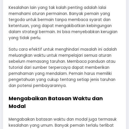
Kesalahan lain yang tak kalah penting adalah lalai
memahami aturan permainan. Banyak pemain yang
tergoda untuk bermain tanpa membaca syarat dan
ketentuan, yang dapat mengakibatkan kebingungan
dalam strategi bermain. Ini bisa menyebabkan kerugian
yang tidak perlu.
Satu cara efektif untuk menghindari masalah ini adalah
meluangkan waktu untuk mempelajari semua aturan
sebelum memasang taruhan. Membaca panduan atau
tutorial dari sumber terpercaya dapat memberikan
pemahaman yang mendalam. Pemain harus memiliki
pengetahuan yang cukup tentang setiap jenis taruhan
dan potensi pembayarannya.
Mengabaikan Batasan Waktu dan
Modal
Mengabaikan batasan waktu dan modal juga termasuk
kesalahan yang umum. Banyak pemain terlalu terlibat