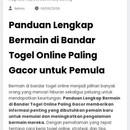
Admin
09/05/2026
Panduan Lengkap
Bermain di Bandar
Togel Online Paling
Gacor untuk Pemula
Bermain di bandar togel online menjadi pilihan banyak
orang yang mencari hiburan sekaligus peluang untuk
mendapatkan keuntungan.
Panduan Lengkap Bermain
di Bandar Togel Online Paling Gacor memberikan
informasi penting yang dibutuhkan pemain baru
untuk memulai dan meningkatkan pengalaman
bermain mereka.
Dengan pemahaman yang tepat
tentang cara kerja togel online, strategi, dan tips,