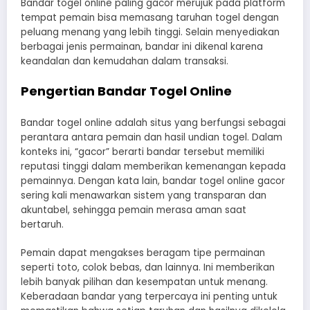
Bandar togel online paling gacor merujuk pada platform
tempat pemain bisa memasang taruhan togel dengan
peluang menang yang lebih tinggi. Selain menyediakan
berbagai jenis permainan, bandar ini dikenal karena
keandalan dan kemudahan dalam transaksi.
Pengertian Bandar Togel Online
Bandar togel online adalah situs yang berfungsi sebagai
perantara antara pemain dan hasil undian togel. Dalam
konteks ini, “gacor” berarti bandar tersebut memiliki
reputasi tinggi dalam memberikan kemenangan kepada
pemainnya. Dengan kata lain, bandar togel online gacor
sering kali menawarkan sistem yang transparan dan
akuntabel, sehingga pemain merasa aman saat
bertaruh.
Pemain dapat mengakses beragam tipe permainan
seperti toto, colok bebas, dan lainnya. Ini memberikan
lebih banyak pilihan dan kesempatan untuk menang.
Keberadaan bandar yang terpercaya ini penting untuk