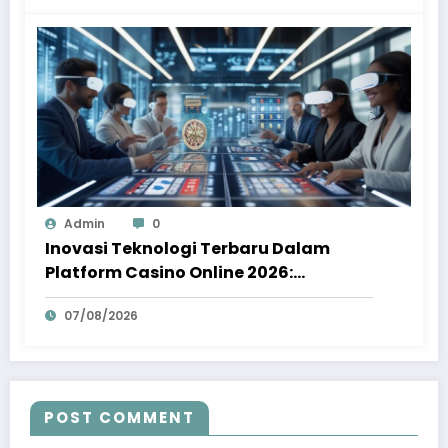
Admin
0
Inovasi Teknologi Terbaru Dalam
Platform Casino Online 2026:
Meningkatkan Pengalaman Pemain
07/08/2026
dan Keamanan
POST COMMENT