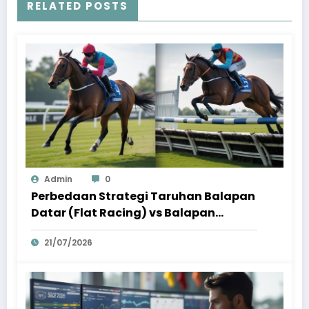
RELATED POSTS
Admin
0
Perbedaan Strategi Taruhan Balapan
Datar (Flat Racing) vs Balapan
Rintangan (Jump Racing): Panduan
21/07/2026
Lengkap untuk Taruhan yang Efektif