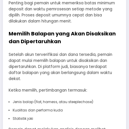
Penting bagi pemain untuk memeriksa batas minimum
deposit dan waktu pemrosesan setiap metode yang
dipilih. Proses deposit umumnya cepat dan bisa
dilakukan dalam hitungan menit.
Memilih Balapan yang Akan Disaksikan
dan Dipertaruhkan
Setelah akun terverifikasi dan dana tersedia, pemain
dapat mulai memilih balapan untuk disaksikan dan
dipertaruhkan. Di platform judi, biasanya terdapat
daftar balapan yang akan berlangsung dalam waktu
dekat.
Ketika memilih, pertimbangan termasuk:
Jenis balap (flat, harness, atau steeplechase)
Kualitas dan performa kuda
Statistik joki