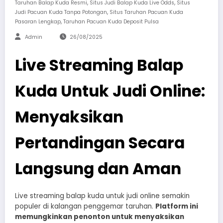
,
,
Taruhan Balap Kuda Resmi
Situs Judi Balap Kuda Live Odds
Situs
,
Judi Pacuan Kuda Tanpa Potongan
Situs Taruhan Pacuan Kuda
,
Pasaran Lengkap
Taruhan Pacuan Kuda Deposit Pulsa
Admin
26/08/2025
Live Streaming Balap
Kuda Untuk Judi Online:
Menyaksikan
Pertandingan Secara
Langsung dan Aman
Live streaming balap kuda untuk judi online semakin
populer di kalangan penggemar taruhan.
Platform ini
memungkinkan penonton untuk menyaksikan