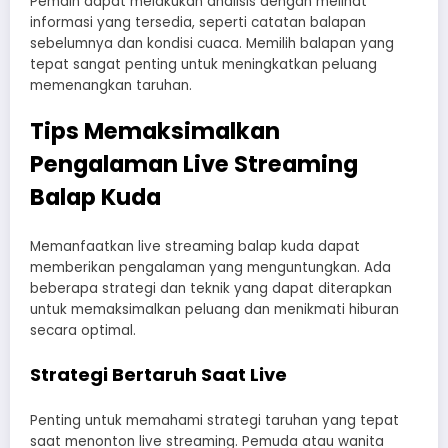
Pemain dapat melakukan analisis dengan melihat
informasi yang tersedia, seperti catatan balapan
sebelumnya dan kondisi cuaca. Memilih balapan yang
tepat sangat penting untuk meningkatkan peluang
memenangkan taruhan.
Tips Memaksimalkan
Pengalaman Live Streaming
Balap Kuda
Memanfaatkan live streaming balap kuda dapat
memberikan pengalaman yang menguntungkan. Ada
beberapa strategi dan teknik yang dapat diterapkan
untuk memaksimalkan peluang dan menikmati hiburan
secara optimal.
Strategi Bertaruh Saat Live
Penting untuk memahami strategi taruhan yang tepat
saat menonton live streaming. Pemuda atau wanita