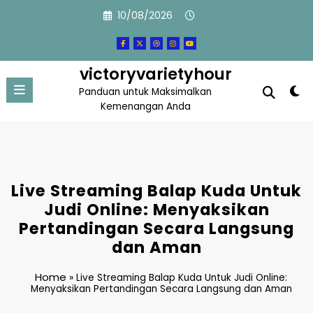
Skip
10/08/2026
to
content
victoryvarietyhour
Panduan untuk Maksimalkan
Kemenangan Anda
Live Streaming Balap Kuda Untuk
Judi Online: Menyaksikan
Pertandingan Secara Langsung
dan Aman
Home
»
Live Streaming Balap Kuda Untuk Judi Online:
Menyaksikan Pertandingan Secara Langsung dan Aman