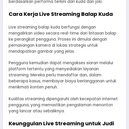
berdasarkan performa terkini dari kuda dan joki.
Cara Kerja Live Streaming Balap Kuda
Live streaming balap kuda berfungsi dengan
mengalirkan video secara real-time dari lintasan balap
ke perangkat pengguna. Proses ini dimulai dengan
pemasangan kamera di lokasi strategis untuk
mendapatkan gambar yang jelas.
Pengguna kemudian dapat mengakses siaran melalui
platform tertentu yang menyediakan layanan
streaming. Mereka perlu mendaftar dan, dalam
beberapa kasus, membayar biaya berlangganan untuk
menikmati konten penuh.
Kualitas streaming dipengaruhi oleh kecepatan internet
pengguna, yang memastikan pengalaman menonton
yang lancar atau sebaliknya.
Keunggulan Live Streaming untuk Judi