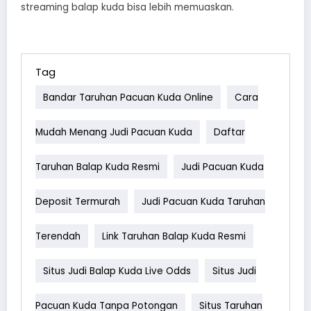
streaming balap kuda bisa lebih memuaskan.
Tag
Bandar Taruhan Pacuan Kuda Online
Cara
Mudah Menang Judi Pacuan Kuda
Daftar
Taruhan Balap Kuda Resmi
Judi Pacuan Kuda
Deposit Termurah
Judi Pacuan Kuda Taruhan
Terendah
Link Taruhan Balap Kuda Resmi
Situs Judi Balap Kuda Live Odds
Situs Judi
Pacuan Kuda Tanpa Potongan
Situs Taruhan