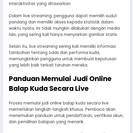
interaktivitas yang ditawarkan.
Dalam live streaming, pengguna dapat memilih sudut
pandang dan memiliki akses kepada statistik dalam
waktu nyata. Ini tidak mungkin dilakukan dengan media
lain, yang sering kali hanya menyiarkan gambar statis.
Selain itu, live streaming sering kali memiliki informasi
tambahan tentang odds dan performa kuda,
memungkinkan pengguna untuk membuat keputusan
yang lebih baik terkait taruhan mereka.
Panduan Memulai Judi Online
Balap Kuda Secara Live
Proses memulai judi online balap kuda secara live
memerlukan langkah-langkah khusus. Pembaca akan
menemukan panduan untuk pendaftaran, verifikasi akun,
dan pemilihan balapan yang menarik.