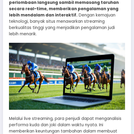
perlombaan langsung sambil memasang taruhan
secara real-time, memberikan pengalaman yang
lebih mendalam dan interaktif.
Dengan kemajuan
teknologi, banyak situs menawarkan streaming
berkualitas tinggi yang menjadikan pengalaman judi
lebih menarik.
Melalui live streaming, para penjudi dapat menganalisis
performa kuda dan joki dalam waktu nyata. Ini
memberikan keuntungan tambahan dalam membuat