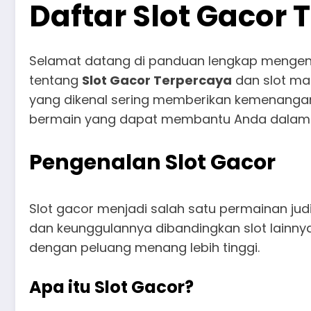
Daftar Slot Gacor
Selamat datang di panduan lengkap menge
tentang
Slot Gacor Terpercaya
dan slot ma
yang dikenal sering memberikan kemenanga
bermain yang dapat membantu Anda dalam m
Pengenalan Slot Gacor
Slot gacor menjadi salah satu permainan jud
dan keunggulannya dibandingkan slot lain
dengan peluang menang lebih tinggi.
Apa itu Slot Gacor?