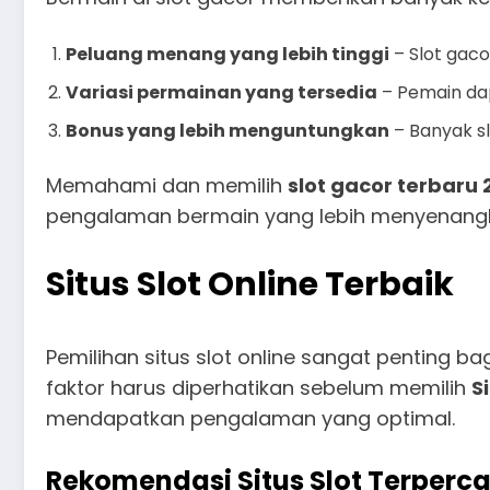
Peluang menang yang lebih tinggi
– Slot gaco
Variasi permainan yang tersedia
– Pemain dap
Bonus yang lebih menguntungkan
– Banyak s
Memahami dan memilih
slot gacor terbaru
pengalaman bermain yang lebih menyenang
Situs Slot Online Terbaik
Pemilihan situs slot online sangat pentin
faktor harus diperhatikan sebelum memilih
S
mendapatkan pengalaman yang optimal.
Rekomendasi Situs Slot Terperc