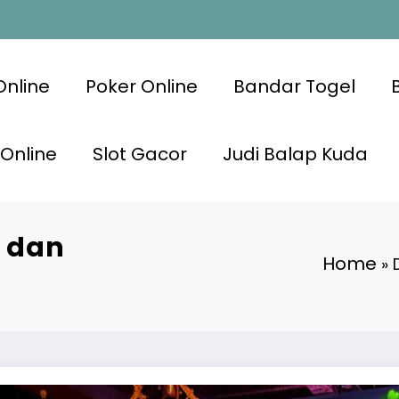
nline
Poker Online
Bandar Togel
Online
Slot Gacor
Judi Balap Kuda
u dan
Home
»