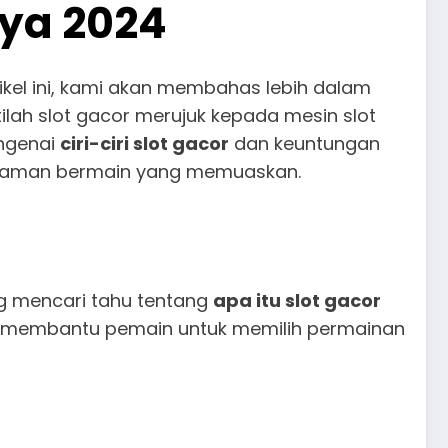
aya 2024
ikel ini, kami akan membahas lebih dalam
stilah slot gacor merujuk kepada mesin slot
ngenai
ciri-ciri slot gacor
dan keuntungan
galaman bermain yang memuaskan.
ng mencari tahu tentang
apa itu slot gacor
 membantu pemain untuk memilih permainan