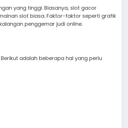
gan yang tinggi. Biasanya, slot gacor
nan slot biasa. Faktor-faktor seperti grafik
kalangan penggemar judi online.
 Berikut adalah beberapa hal yang perlu