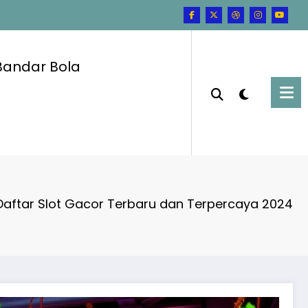
Bandar Bola
Daftar Slot Gacor Terbaru dan Terpercaya 2024