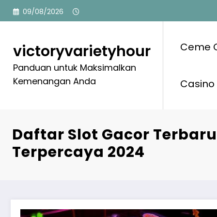
Skip
09/08/2026
to
content
Ceme O
victoryvarietyhour
Panduan untuk Maksimalkan
Kemenangan Anda
Casino 
Daftar Slot Gacor Terbar
Terpercaya 2024