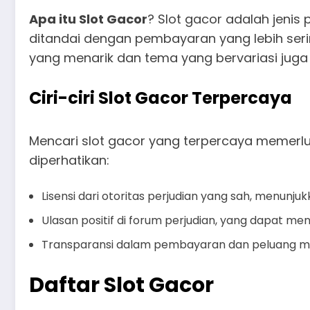
Apa itu Slot Gacor
? Slot gacor adalah jenis
ditandai dengan pembayaran yang lebih serin
yang menarik dan tema yang bervariasi juga
Ciri-ciri Slot Gacor Terpercaya
Mencari slot gacor yang terpercaya memerluk
diperhatikan:
Lisensi dari otoritas perjudian yang sah, menunju
Ulasan positif di forum perjudian, yang dapat me
Transparansi dalam pembayaran dan peluang 
Daftar Slot Gacor