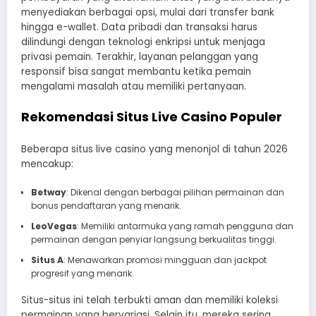
menyediakan berbagai opsi, mulai dari transfer bank
hingga e-wallet. Data pribadi dan transaksi harus
dilindungi dengan teknologi enkripsi untuk menjaga
privasi pemain. Terakhir, layanan pelanggan yang
responsif bisa sangat membantu ketika pemain
mengalami masalah atau memiliki pertanyaan.
Rekomendasi Situs Live Casino Populer
Beberapa situs live casino yang menonjol di tahun 2026
mencakup:
Betway
: Dikenal dengan berbagai pilihan permainan dan
bonus pendaftaran yang menarik.
LeoVegas
: Memiliki antarmuka yang ramah pengguna dan
permainan dengan penyiar langsung berkualitas tinggi.
Situs A
: Menawarkan promosi mingguan dan jackpot
progresif yang menarik.
Situs-situs ini telah terbukti aman dan memiliki koleksi
permainan yang bervariasi. Selain itu, mereka sering