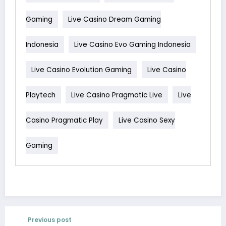
Gaming
Live Casino Dream Gaming
Indonesia
Live Casino Evo Gaming Indonesia
Live Casino Evolution Gaming
Live Casino
Playtech
Live Casino Pragmatic Live
Live
Casino Pragmatic Play
Live Casino Sexy
Gaming
Previous post