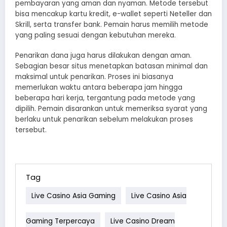
pembayaran yang aman dan nyaman. Metode tersebut
bisa mencakup kartu kredit, e-wallet seperti Neteller dan
Skrill, serta transfer bank. Pemain harus memilih metode
yang paling sesuai dengan kebutuhan mereka.
Penarikan dana juga harus dilakukan dengan aman.
Sebagian besar situs menetapkan batasan minimal dan
maksimal untuk penarikan. Proses ini biasanya
memerlukan waktu antara beberapa jam hingga
beberapa hari kerja, tergantung pada metode yang
dipilih. Pemain disarankan untuk memeriksa syarat yang
berlaku untuk penarikan sebelum melakukan proses
tersebut.
Tag
Live Casino Asia Gaming
Live Casino Asia
Gaming Terpercaya
Live Casino Dream