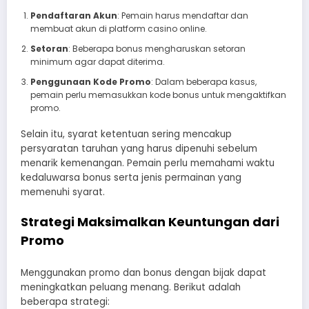
Pendaftaran Akun
: Pemain harus mendaftar dan
membuat akun di platform casino online.
Setoran
: Beberapa bonus mengharuskan setoran
minimum agar dapat diterima.
Penggunaan Kode Promo
: Dalam beberapa kasus,
pemain perlu memasukkan kode bonus untuk mengaktifkan
promo.
Selain itu, syarat ketentuan sering mencakup
persyaratan taruhan yang harus dipenuhi sebelum
menarik kemenangan. Pemain perlu memahami waktu
kedaluwarsa bonus serta jenis permainan yang
memenuhi syarat.
Strategi Maksimalkan Keuntungan dari
Promo
Menggunakan promo dan bonus dengan bijak dapat
meningkatkan peluang menang. Berikut adalah
beberapa strategi: