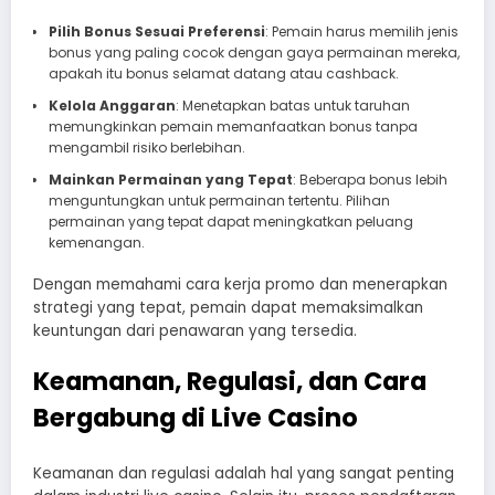
Pilih Bonus Sesuai Preferensi
: Pemain harus memilih jenis
bonus yang paling cocok dengan gaya permainan mereka,
apakah itu bonus selamat datang atau cashback.
Kelola Anggaran
: Menetapkan batas untuk taruhan
memungkinkan pemain memanfaatkan bonus tanpa
mengambil risiko berlebihan.
Mainkan Permainan yang Tepat
: Beberapa bonus lebih
menguntungkan untuk permainan tertentu. Pilihan
permainan yang tepat dapat meningkatkan peluang
kemenangan.
Dengan memahami cara kerja promo dan menerapkan
strategi yang tepat, pemain dapat memaksimalkan
keuntungan dari penawaran yang tersedia.
Keamanan, Regulasi, dan Cara
Bergabung di Live Casino
Keamanan dan regulasi adalah hal yang sangat penting