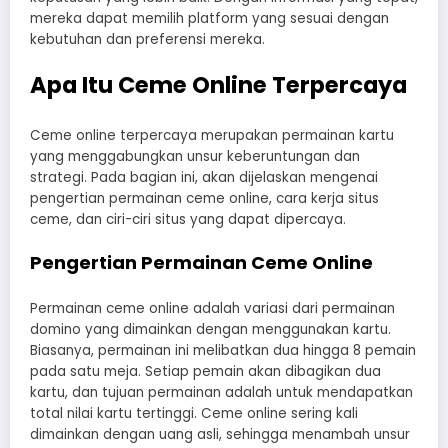
mereka dapat memilih platform yang sesuai dengan
kebutuhan dan preferensi mereka.
Apa Itu Ceme Online Terpercaya
Ceme online terpercaya merupakan permainan kartu
yang menggabungkan unsur keberuntungan dan
strategi. Pada bagian ini, akan dijelaskan mengenai
pengertian permainan ceme online, cara kerja situs
ceme, dan ciri-ciri situs yang dapat dipercaya.
Pengertian Permainan Ceme Online
Permainan ceme online adalah variasi dari permainan
domino yang dimainkan dengan menggunakan kartu.
Biasanya, permainan ini melibatkan dua hingga 8 pemain
pada satu meja. Setiap pemain akan dibagikan dua
kartu, dan tujuan permainan adalah untuk mendapatkan
total nilai kartu tertinggi. Ceme online sering kali
dimainkan dengan uang asli, sehingga menambah unsur