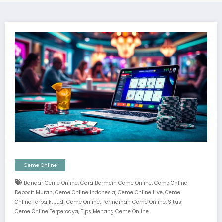
Ceme Online
,
,
Bandar Ceme Online
Cara Bermain Ceme Online
Ceme Online
,
,
,
Deposit Murah
Ceme Online Indonesia
Ceme Online Live
Ceme
,
,
,
Online Terbaik
Judi Ceme Online
Permainan Ceme Online
Situs
,
Ceme Online Terpercaya
Tips Menang Ceme Online