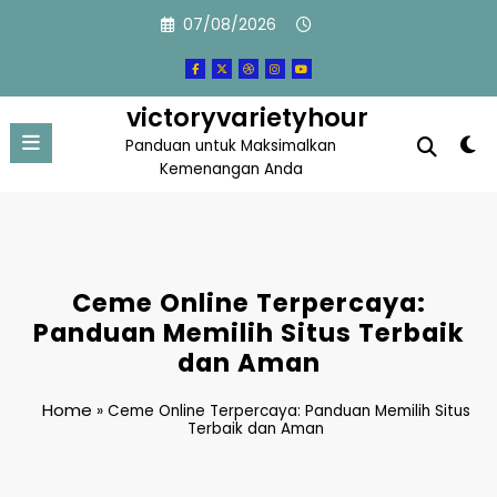
Skip
07/08/2026
to
content
victoryvarietyhour
Panduan untuk Maksimalkan
Kemenangan Anda
Ceme Online Terpercaya:
Panduan Memilih Situs Terbaik
dan Aman
Home
»
Ceme Online Terpercaya: Panduan Memilih Situs
Terbaik dan Aman