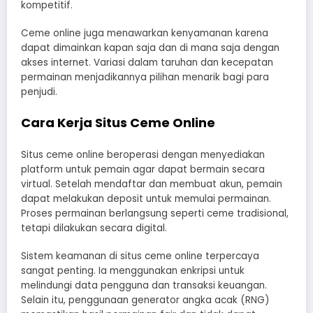
kompetitif.
Ceme online juga menawarkan kenyamanan karena
dapat dimainkan kapan saja dan di mana saja dengan
akses internet. Variasi dalam taruhan dan kecepatan
permainan menjadikannya pilihan menarik bagi para
penjudi.
Cara Kerja Situs Ceme Online
Situs ceme online beroperasi dengan menyediakan
platform untuk pemain agar dapat bermain secara
virtual. Setelah mendaftar dan membuat akun, pemain
dapat melakukan deposit untuk memulai permainan.
Proses permainan berlangsung seperti ceme tradisional,
tetapi dilakukan secara digital.
Sistem keamanan di situs ceme online terpercaya
sangat penting. Ia menggunakan enkripsi untuk
melindungi data pengguna dan transaksi keuangan.
Selain itu, penggunaan generator angka acak (RNG)