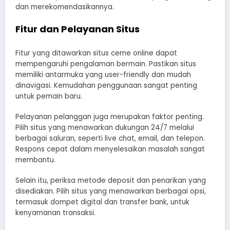
dan merekomendasikannya.
Fitur dan Pelayanan Situs
Fitur yang ditawarkan situs ceme online dapat
mempengaruhi pengalaman bermain. Pastikan situs
memiliki antarmuka yang user-friendly dan mudah
dinavigasi. Kemudahan penggunaan sangat penting
untuk pemain baru.
Pelayanan pelanggan juga merupakan faktor penting.
Pilih situs yang menawarkan dukungan 24/7 melalui
berbagai saluran, seperti live chat, email, dan telepon.
Respons cepat dalam menyelesaikan masalah sangat
membantu.
Selain itu, periksa metode deposit dan penarikan yang
disediakan. Pilih situs yang menawarkan berbagai opsi,
termasuk dompet digital dan transfer bank, untuk
kenyamanan transaksi.