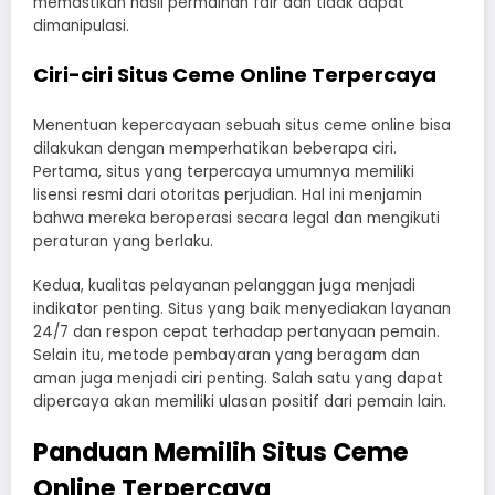
memastikan hasil permainan fair dan tidak dapat
dimanipulasi.
Ciri-ciri Situs Ceme Online Terpercaya
Menentuan kepercayaan sebuah situs ceme online bisa
dilakukan dengan memperhatikan beberapa ciri.
Pertama, situs yang terpercaya umumnya memiliki
lisensi resmi dari otoritas perjudian. Hal ini menjamin
bahwa mereka beroperasi secara legal dan mengikuti
peraturan yang berlaku.
Kedua, kualitas pelayanan pelanggan juga menjadi
indikator penting. Situs yang baik menyediakan layanan
24/7 dan respon cepat terhadap pertanyaan pemain.
Selain itu, metode pembayaran yang beragam dan
aman juga menjadi ciri penting. Salah satu yang dapat
dipercaya akan memiliki ulasan positif dari pemain lain.
Panduan Memilih Situs Ceme
Online Terpercaya