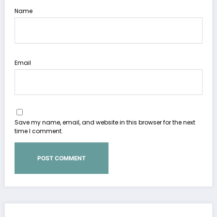
Name
Email
Save my name, email, and website in this browser for the next
time I comment.