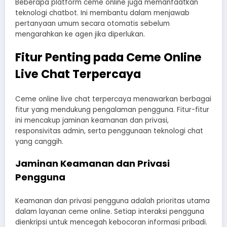
Beberapa platform ceme online juga memanfaatkan
teknologi chatbot. Ini membantu dalam menjawab
pertanyaan umum secara otomatis sebelum
mengarahkan ke agen jika diperlukan.
Fitur Penting pada Ceme Online
Live Chat Terpercaya
Ceme online live chat terpercaya menawarkan berbagai
fitur yang mendukung pengalaman pengguna. Fitur-fitur
ini mencakup jaminan keamanan dan privasi,
responsivitas admin, serta penggunaan teknologi chat
yang canggih.
Jaminan Keamanan dan Privasi
Pengguna
Keamanan dan privasi pengguna adalah prioritas utama
dalam layanan ceme online. Setiap interaksi pengguna
dienkripsi untuk mencegah kebocoran informasi pribadi.