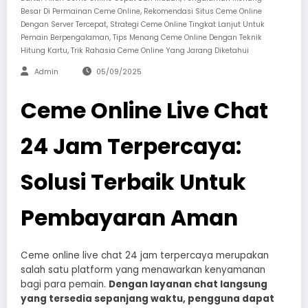
,
Besar Di Permainan Ceme Online
Rekomendasi Situs Ceme Online
,
Dengan Server Tercepat
Strategi Ceme Online Tingkat Lanjut Untuk
,
Pemain Berpengalaman
Tips Menang Ceme Online Dengan Teknik
,
Hitung Kartu
Trik Rahasia Ceme Online Yang Jarang Diketahui
Admin
05/09/2025
Ceme Online Live Chat
24 Jam Terpercaya:
Solusi Terbaik Untuk
Pembayaran Aman
Ceme online live chat 24 jam terpercaya merupakan
salah satu platform yang menawarkan kenyamanan
bagi para pemain.
Dengan layanan chat langsung
yang tersedia sepanjang waktu, pengguna dapat