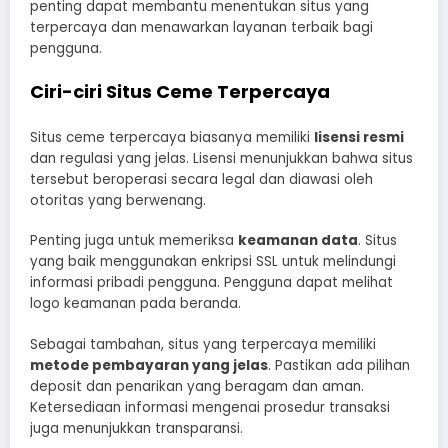
penting dapat membantu menentukan situs yang
terpercaya dan menawarkan layanan terbaik bagi
pengguna.
Ciri-ciri Situs Ceme Terpercaya
Situs ceme terpercaya biasanya memiliki
lisensi resmi
dan regulasi yang jelas. Lisensi menunjukkan bahwa situs
tersebut beroperasi secara legal dan diawasi oleh
otoritas yang berwenang.
Penting juga untuk memeriksa
keamanan data
. Situs
yang baik menggunakan enkripsi SSL untuk melindungi
informasi pribadi pengguna. Pengguna dapat melihat
logo keamanan pada beranda.
Sebagai tambahan, situs yang terpercaya memiliki
metode pembayaran yang jelas
. Pastikan ada pilihan
deposit dan penarikan yang beragam dan aman.
Ketersediaan informasi mengenai prosedur transaksi
juga menunjukkan transparansi.