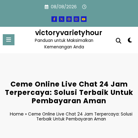
Skip
08/08/2026
to
content
victoryvarietyhour
Panduan untuk Maksimalkan
Kemenangan Anda
Ceme Online Live Chat 24 Jam
Terpercaya: Solusi Terbaik Untuk
Pembayaran Aman
Home
»
Ceme Online Live Chat 24 Jam Terpercaya: Solusi
Terbaik Untuk Pembayaran Aman