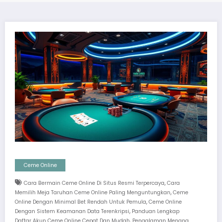
Ceme Online
,
Cara Bermain Ceme Online Di Situs Resmi Terpercaya
Cara
,
Memilih Meja Taruhan Ceme Online Paling Menguntungkan
Ceme
,
Online Dengan Minimal Bet Rendah Untuk Pemula
Ceme Online
,
Dengan Sistem Keamanan Data Terenkripsi
Panduan Lengkap
,
Daftar Akun Ceme Online Cepat Dan Mudah
Pengalaman Menang