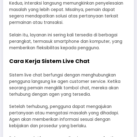
Kedua, interaksi langsung memungkinkan penyelesaian
masalah yang lebih cepat. Misalnya, pemain dapat
segera mendapatkan solusi atas pertanyaan terkait
permainan atau transaksi.
Selain itu, layanan ini sering kali tersedia di berbagai
perangkat, termasuk smartphone dan komputer, yang
memberikan fleksibilitas kepada pengguna.
Cara Kerja Sistem Live Chat
Sistem live chat berfungsi dengan menghubungkan
pengguna langsung ke agen customer service. Ketika
seorang pemain mengklik tombol chat, mereka akan
terhubung dengan agen yang tersedia.
Setelah terhubung, pengguna dapat mengajukan
pertanyaan atau mengatasi masalah yang dihadapi.
Agen akan memberikan informasi sesuai dengan
kebijakan dan prosedur yang berlaku.