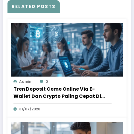
RELATED POSTS
Admin
0
Tren Deposit Ceme Online Via E-
Wallet Dan Crypto Paling Cepat Di
2026
31/07/2026