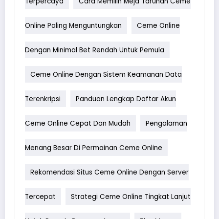
Terpercaya
Cara Memilih Meja Taruhan Ceme
Online Paling Menguntungkan
Ceme Online
Dengan Minimal Bet Rendah Untuk Pemula
Ceme Online Dengan Sistem Keamanan Data
Terenkripsi
Panduan Lengkap Daftar Akun
Ceme Online Cepat Dan Mudah
Pengalaman
Menang Besar Di Permainan Ceme Online
Rekomendasi Situs Ceme Online Dengan Server
Tercepat
Strategi Ceme Online Tingkat Lanjut