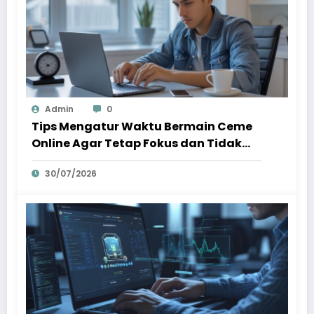
Admin
0
Tips Mengatur Waktu Bermain Ceme
Online Agar Tetap Fokus dan Tidak
Emosional: Strategi Efektif untuk
30/07/2026
Pengalaman Permainan yang Lebih
Baik