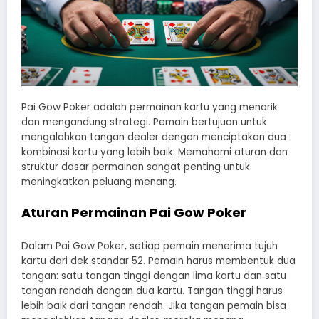
Pai Gow Poker adalah permainan kartu yang menarik
dan mengandung strategi. Pemain bertujuan untuk
mengalahkan tangan dealer dengan menciptakan dua
kombinasi kartu yang lebih baik. Memahami aturan dan
struktur dasar permainan sangat penting untuk
meningkatkan peluang menang.
Aturan Permainan Pai Gow Poker
Dalam Pai Gow Poker, setiap pemain menerima tujuh
kartu dari dek standar 52. Pemain harus membentuk dua
tangan: satu tangan tinggi dengan lima kartu dan satu
tangan rendah dengan dua kartu. Tangan tinggi harus
lebih baik dari tangan rendah. Jika tangan pemain bisa