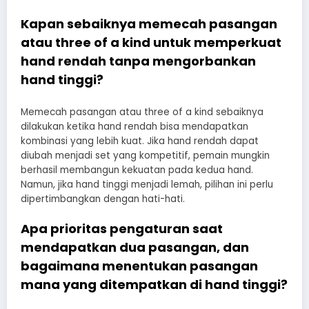
Kapan sebaiknya memecah pasangan
atau three of a kind untuk memperkuat
hand rendah tanpa mengorbankan
hand tinggi?
Memecah pasangan atau three of a kind sebaiknya
dilakukan ketika hand rendah bisa mendapatkan
kombinasi yang lebih kuat. Jika hand rendah dapat
diubah menjadi set yang kompetitif, pemain mungkin
berhasil membangun kekuatan pada kedua hand.
Namun, jika hand tinggi menjadi lemah, pilihan ini perlu
dipertimbangkan dengan hati-hati.
Apa prioritas pengaturan saat
mendapatkan dua pasangan, dan
bagaimana menentukan pasangan
mana yang ditempatkan di hand tinggi?