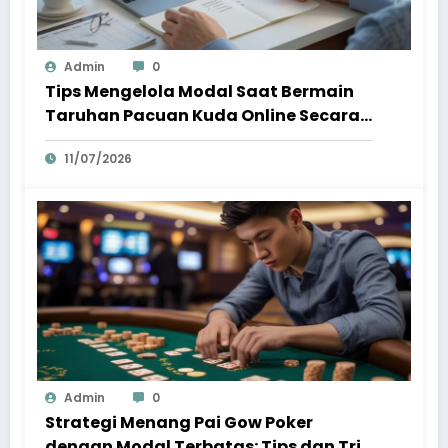
Admin
0
Tips Mengelola Modal Saat Bermain
Taruhan Pacuan Kuda Online Secara
Efektif
11/07/2026
Admin
0
Strategi Menang Pai Gow Poker
dengan Modal Terbatas: Tips dan Trik