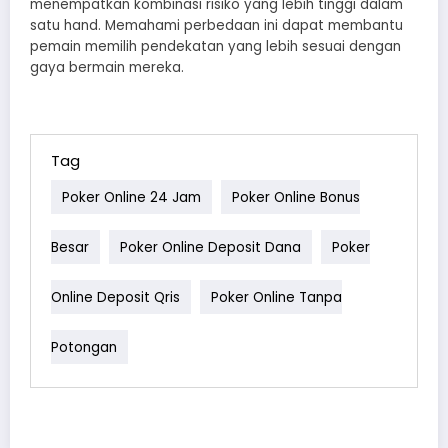
menempatkan kombinasi risiko yang lebih tinggi dalam
satu hand. Memahami perbedaan ini dapat membantu
pemain memilih pendekatan yang lebih sesuai dengan
gaya bermain mereka.
Tag
Poker Online 24 Jam
Poker Online Bonus
Besar
Poker Online Deposit Dana
Poker
Online Deposit Qris
Poker Online Tanpa
Potongan