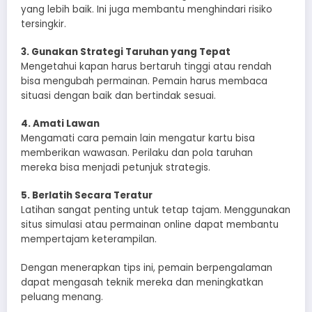
yang lebih baik. Ini juga membantu menghindari risiko
tersingkir.
3. Gunakan Strategi Taruhan yang Tepat
Mengetahui kapan harus bertaruh tinggi atau rendah
bisa mengubah permainan. Pemain harus membaca
situasi dengan baik dan bertindak sesuai.
4. Amati Lawan
Mengamati cara pemain lain mengatur kartu bisa
memberikan wawasan. Perilaku dan pola taruhan
mereka bisa menjadi petunjuk strategis.
5. Berlatih Secara Teratur
Latihan sangat penting untuk tetap tajam. Menggunakan
situs simulasi atau permainan online dapat membantu
mempertajam keterampilan.
Dengan menerapkan tips ini, pemain berpengalaman
dapat mengasah teknik mereka dan meningkatkan
peluang menang.