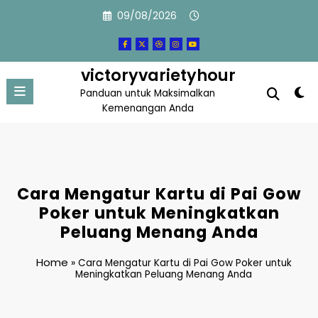
Skip
09/08/2026
to
content
victoryvarietyhour
Panduan untuk Maksimalkan
Kemenangan Anda
Cara Mengatur Kartu di Pai Gow
Poker untuk Meningkatkan
Peluang Menang Anda
Home
»
Cara Mengatur Kartu di Pai Gow Poker untuk
Meningkatkan Peluang Menang Anda