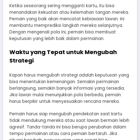
Ketika seseorang sering mengganti kartu, itu bisa
menandakan kekuatan atau kelemahan tangan mereka.
Pemain yang baik akan mencatat kebiasaan lawan. Ini
membantu memprediksi langkah mereka selanjutnya.
Dengan mengenali pola ini, pemain bisa membuat
keputusan yang lebih baik dalam permainan.
Waktu yang Tepat untuk Mengubah
Strategi
Kapan harus mengubah strategi adalah keputusan yang
bisa menentukan kemenangan. Semakin permainan
berlangsung, semakin banyak informasi yang tersedia.
Jika lawan mulai menunjukkan pola berbeda, pemain
harus berpikir untuk menyesuaikan rencana mereka.
Pemain harus siap mengubah pendekatan saat kartu
tidak mendukung mereka atau saat lawan bermain lebih
agresif. Tanda-tanda ini bisa berupa perubahan dalam
tempo permainan atau cara pemain bertaruh. Jika