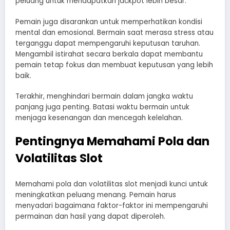
peluang untuk mendapatkan jackpot lebih besar.
Pemain juga disarankan untuk memperhatikan kondisi
mental dan emosional. Bermain saat merasa stress atau
terganggu dapat mempengaruhi keputusan taruhan.
Mengambil istirahat secara berkala dapat membantu
pemain tetap fokus dan membuat keputusan yang lebih
baik.
Terakhir, menghindari bermain dalam jangka waktu
panjang juga penting. Batasi waktu bermain untuk
menjaga kesenangan dan mencegah kelelahan.
Pentingnya Memahami Pola dan
Volatilitas Slot
Memahami pola dan volatilitas slot menjadi kunci untuk
meningkatkan peluang menang. Pemain harus
menyadari bagaimana faktor-faktor ini mempengaruhi
permainan dan hasil yang dapat diperoleh.