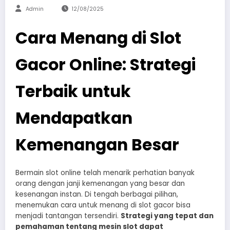
Admin
12/08/2025
Cara Menang di Slot
Gacor Online: Strategi
Terbaik untuk
Mendapatkan
Kemenangan Besar
Bermain slot online telah menarik perhatian banyak
orang dengan janji kemenangan yang besar dan
kesenangan instan. Di tengah berbagai pilihan,
menemukan cara untuk menang di slot gacor bisa
menjadi tantangan tersendiri.
Strategi yang tepat dan
pemahaman tentang mesin slot dapat