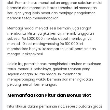
slot. Pemain harus menetapkan anggaran sebelum mulai
bermain dan mematuhi batas tersebut. Ini mencegah
kerugian yang lebih besar dan menjaga pengalaman
bermain tetap menyenangkan.
Membagi modal menjadi sesi bermain juga sangat
membantu. Misalnya, jika pemain memiliki anggaran
sebesar Rp 1.000.000, mereka dapat membaginya
menjadi 10 sesi masing-masing Rp 100.000. Ini
memberikan banyak kesempatan untuk bermain dan
mengatur ekspektasi.
Selain itu, pemain harus menghindari taruhan maksimum
terus-menerus. Sebaiknya, gunakan taruhan yang
sejalan dengan ukuran modal. Ini membantu
memperpanjang waktu bermain dan meningkatkan
peluang meraih kemenangan.
Memanfaatkan Fitur dan Bonus Slot
Fitur khusus dalam permainan slot, seperti putaran gratis