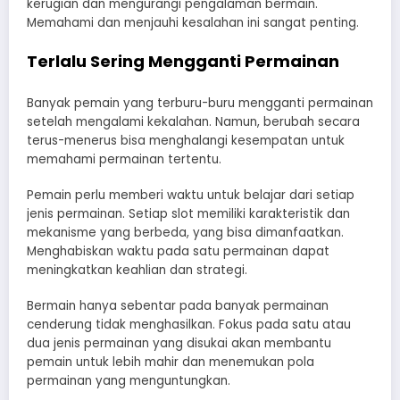
kerugian dan mengurangi pengalaman bermain.
Memahami dan menjauhi kesalahan ini sangat penting.
Terlalu Sering Mengganti Permainan
Banyak pemain yang terburu-buru mengganti permainan
setelah mengalami kekalahan. Namun, berubah secara
terus-menerus bisa menghalangi kesempatan untuk
memahami permainan tertentu.
Pemain perlu memberi waktu untuk belajar dari setiap
jenis permainan. Setiap slot memiliki karakteristik dan
mekanisme yang berbeda, yang bisa dimanfaatkan.
Menghabiskan waktu pada satu permainan dapat
meningkatkan keahlian dan strategi.
Bermain hanya sebentar pada banyak permainan
cenderung tidak menghasilkan. Fokus pada satu atau
dua jenis permainan yang disukai akan membantu
pemain untuk lebih mahir dan menemukan pola
permainan yang menguntungkan.