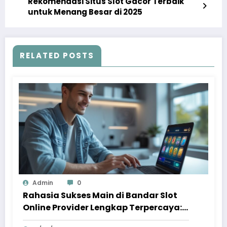
Rekomendasi Situs Slot Gacor Terbaik
untuk Menang Besar di 2025
RELATED POSTS
Admin
0
Rahasia Sukses Main di Bandar Slot
Online Provider Lengkap Terpercaya:
Strategi dan Tips Unjuk Kualitas