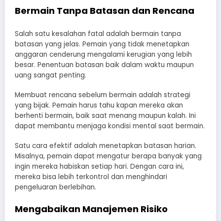
Bermain Tanpa Batasan dan Rencana
Salah satu kesalahan fatal adalah bermain tanpa
batasan yang jelas. Pemain yang tidak menetapkan
anggaran cenderung mengalami kerugian yang lebih
besar. Penentuan batasan baik dalam waktu maupun
uang sangat penting.
Membuat rencana sebelum bermain adalah strategi
yang bijak. Pemain harus tahu kapan mereka akan
berhenti bermain, baik saat menang maupun kalah. Ini
dapat membantu menjaga kondisi mental saat bermain.
Satu cara efektif adalah menetapkan batasan harian.
Misalnya, pemain dapat mengatur berapa banyak yang
ingin mereka habiskan setiap hari. Dengan cara ini,
mereka bisa lebih terkontrol dan menghindari
pengeluaran berlebihan.
Mengabaikan Manajemen Risiko