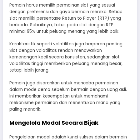
Pemain harus memilih permainan slot yang sesuai
dengan preferensi dan gaya bermain mereka. Setiap
slot memiliki persentase Return to Player (RTP) yang
berbeda. Sebaiknya, fokus pada slot dengan RTP
minimal 95% untuk peluang menang yang lebih baik.
Karakteristik seperti volatilitas juga berperan penting.
Slot dengan volatilitas rendah menawarkan
kemenangan kecil secara konsisten, sedangkan slot
volatilitas tinggi memberikan peluang menang besar,
tetapi lebih jarang.
Pemain juga disarankan untuk mencoba permainan
dalam mode demo sebelum bermain dengan uang asli.
Ini memberikan kesempatan untuk memahami
mekanisme permainan dan menentukan mana yang
paling menarik.
Mengelola Modal Secara Bijak
Pengelolaan modal adalah kunci sukses dalam bermain