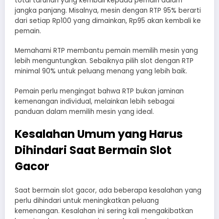
total taruhan yang kembali kepada pemain dalam
jangka panjang. Misalnya, mesin dengan RTP 95% berarti
dari setiap Rp100 yang dimainkan, Rp95 akan kembali ke
pemain.
Memahami RTP membantu pemain memilih mesin yang
lebih menguntungkan. Sebaiknya pilih slot dengan RTP
minimal 90% untuk peluang menang yang lebih baik.
Pemain perlu mengingat bahwa RTP bukan jaminan
kemenangan individual, melainkan lebih sebagai
panduan dalam memilih mesin yang ideal.
Kesalahan Umum yang Harus
Dihindari Saat Bermain Slot
Gacor
Saat bermain slot gacor, ada beberapa kesalahan yang
perlu dihindari untuk meningkatkan peluang
kemenangan. Kesalahan ini sering kali mengakibatkan