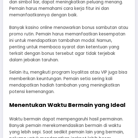
dan simbol liar, dapat meningkatkan peluang menang.
Pemain harus memahami cara kerja fitur ini dan
memanfaatkannya dengan baik.
Banyak kasino online menawarkan bonus sambutan atau
promo rutin. Pemain harus memanfaatkan kesempatan
ini untuk mendapatkan tambahan modal. Namun,
penting untuk membaca syarat dan ketentuan yang
terkait dengan bonus tersebut agar tidak terjebak
dalam jebakan taruhan.
Selain itu, mengikuti program loyalitas atau VIP juga bisa
memberikan keuntungan. Pemain setia sering kali
mendapatkan hadiah tambahan yang meningkatkan
potensi kemenangan.
Menentukan Waktu Bermain yang Ideal
Waktu bermain dapat mempengaruhi hasil permainan.
Banyak pemain merekomendasikan bermain di waktu
yang lebih sepi. Saat sedikit pemain lain yang bermain,