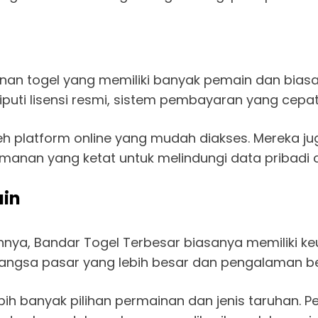
nan togel yang memiliki banyak pemain dan biasa
meliputi lisensi resmi, sistem pembayaran yang cep
oleh platform online yang mudah diakses. Mereka
manan yang ketat untuk melindungi data pribadi 
ain
nnya, Bandar Togel Terbesar biasanya memiliki k
i pangsa pasar yang lebih besar dan pengalaman b
h banyak pilihan permainan dan jenis taruhan. Per