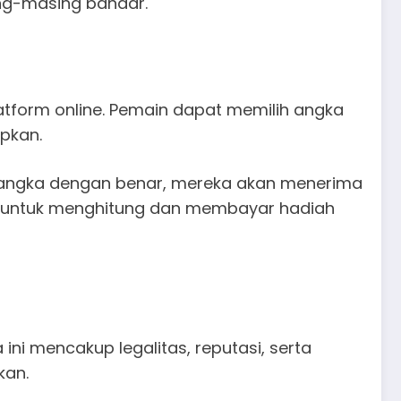
ng-masing bandar.
atform online. Pemain dapat memilih angka
pkan.
ak angka dengan benar, mereka akan menerima
ma untuk menghitung dan membayar hadiah
ni mencakup legalitas, reputasi, serta
kan.