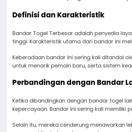
Definisi dan Karakteristik
Bandar Togel Terbesar adalah penyedia laya
tinggi. Karakteristik utama dari bandar ini 
Keberadaan bandar ini sering kali ditandai 
untuk menarik pemain baru, serta sistem kea
Perbandingan dengan Bandar L
Ketika dibandingkan dengan bandar togel lai
kepercayaan. Bandar ini sering kali memilik
Selain itu, mereka cenderung menawarkan lebi