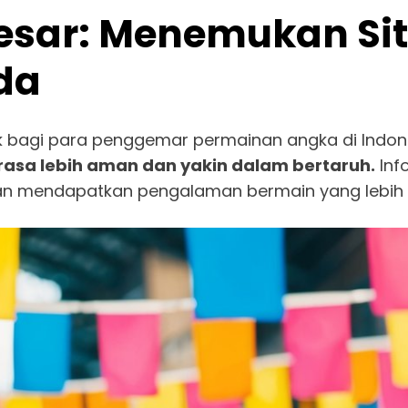
esar: Menemukan Si
da
k bagi para penggemar permainan angka di Indon
rasa lebih aman dan yakin dalam bertaruh.
Inf
n mendapatkan pengalaman bermain yang lebih 