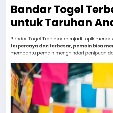
Bandar Togel Terb
untuk Taruhan An
Bandar Togel Terbesar menjadi topik menari
terpercaya dan terbesar, pemain bisa me
membantu pemain menghindari penipuan da