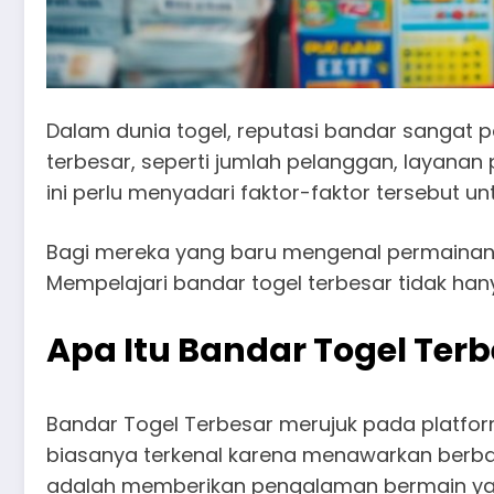
Dalam dunia togel, reputasi bandar sangat p
terbesar, seperti jumlah pelanggan, layanan
ini perlu menyadari faktor-faktor tersebut
Bagi mereka yang baru mengenal permainan 
Mempelajari bandar togel terbesar tidak ha
Apa Itu Bandar Togel Ter
Bandar Togel Terbesar merujuk pada platfo
biasanya terkenal karena menawarkan berbag
adalah memberikan pengalaman bermain ya