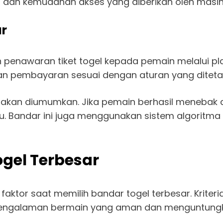
, dan kemudahan akses yang diberikan oleh masi
ar
n penawaran tiket togel kepada pemain melalui pl
an pembayaran sesuai dengan aturan yang diteta
ian akan diumumkan. Jika pemain berhasil meneb
ku. Bandar ini juga menggunakan sistem algorit
ogel Terbesar
or saat memilih bandar togel terbesar. Kriteria i
pengalaman bermain yang aman dan menguntung