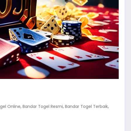
,
,
,
gel Online
Bandar Togel Resmi
Bandar Togel Terbaik