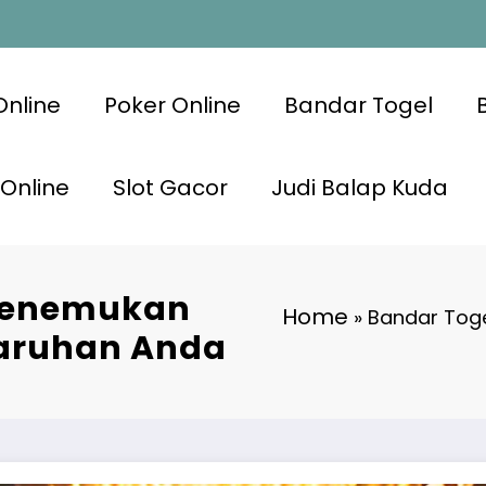
nline
Poker Online
Bandar Togel
Online
Slot Gacor
Judi Balap Kuda
 Menemukan
Home
»
Bandar Toge
Taruhan Anda