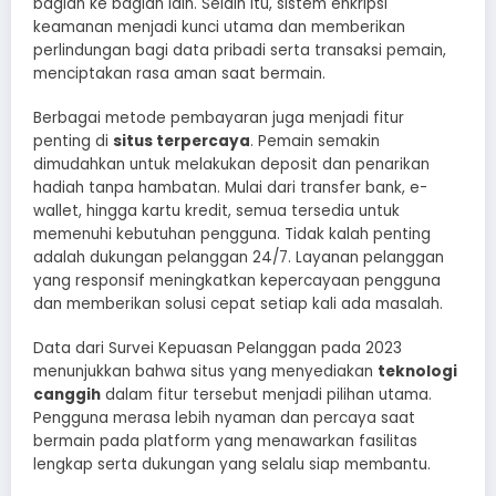
bagian ke bagian lain. Selain itu, sistem enkripsi
keamanan menjadi kunci utama dan memberikan
perlindungan bagi data pribadi serta transaksi pemain,
menciptakan rasa aman saat bermain.
Berbagai metode pembayaran juga menjadi fitur
penting di
situs terpercaya
. Pemain semakin
dimudahkan untuk melakukan deposit dan penarikan
hadiah tanpa hambatan. Mulai dari transfer bank, e-
wallet, hingga kartu kredit, semua tersedia untuk
memenuhi kebutuhan pengguna. Tidak kalah penting
adalah dukungan pelanggan 24/7. Layanan pelanggan
yang responsif meningkatkan kepercayaan pengguna
dan memberikan solusi cepat setiap kali ada masalah.
Data dari Survei Kepuasan Pelanggan pada 2023
menunjukkan bahwa situs yang menyediakan
teknologi
canggih
dalam fitur tersebut menjadi pilihan utama.
Pengguna merasa lebih nyaman dan percaya saat
bermain pada platform yang menawarkan fasilitas
lengkap serta dukungan yang selalu siap membantu.