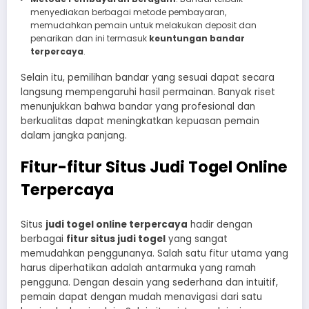
menyediakan berbagai metode pembayaran,
memudahkan pemain untuk melakukan deposit dan
penarikan dan ini termasuk
keuntungan bandar
terpercaya
.
Selain itu, pemilihan bandar yang sesuai dapat secara
langsung mempengaruhi hasil permainan. Banyak riset
menunjukkan bahwa bandar yang profesional dan
berkualitas dapat meningkatkan kepuasan pemain
dalam jangka panjang.
Fitur-fitur Situs Judi Togel Online
Terpercaya
Situs
judi togel online terpercaya
hadir dengan
berbagai
fitur situs judi togel
yang sangat
memudahkan penggunanya. Salah satu fitur utama yang
harus diperhatikan adalah antarmuka yang ramah
pengguna. Dengan desain yang sederhana dan intuitif,
pemain dapat dengan mudah menavigasi dari satu