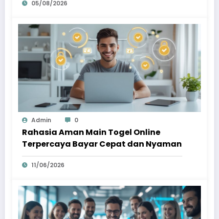
05/08/2026
Admin
0
Rahasia Aman Main Togel Online
Terpercaya Bayar Cepat dan Nyaman
11/06/2026