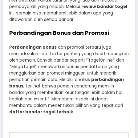
menawarkan variasi taruhan yang luas dan metode
pembayaran yang mudah. Melalui
review bandar togel
ini, pemain bisa memahami lebih dalam apa yang
ditawarkan oleh setiap bandar.
Perbandingan Bonus dan Promosi
Perbandingan bonus
dan promosi terbaru juga
menjadi salah satu faktor penting yang dipertimbangkan
oleh pemain. Banyak bandar seperti *TogelOnline* dan
*MegaTogel* menawarkan bonus pendaftaran yang
menggiurkan dan promosi mingguan untuk menarik
perhatian pemain baru. Melalui analisis
perbandingan
bonus
, terlihat bahwa pemain cenderung memilih
bandar yang memberikan keuntungan lebih dalam hal
hadiah dan insentif. Memahami aspek ini dapat
membantu dalam menentukan pilihan yang tepat dari
daftar bandar togel terbaik
.