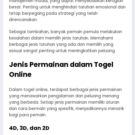
manajemen modal, yang dapat menyebabkan kerugian
besar. Penting untuk menghindari taruhan emosional dan
tetap berpegang pada strategi yang telah
direncanakan.
Sebagai tambahan, banyak pemain pemula melakukan
kesalahan dalam memilih jenis taruhan. Memahami
berbagai jenis taruhan yang ada dan memilih yang
sesuai sangat penting untuk meningkatkan peluang.
Jenis Permainan dalam Togel
Online
Dalam togel online, terdapat berbagai jenis permainan
yang menawarkan pengalaman dan peluang menang
yang berbeda. Setiap jenis permainan memiliki aturan
dan cara bermain yang spesifik, menjadikannya menarik
bagi para pemain.
4D, 3D, dan 2D