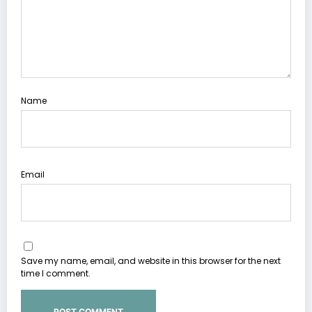
Name
Email
Save my name, email, and website in this browser for the next
time I comment.