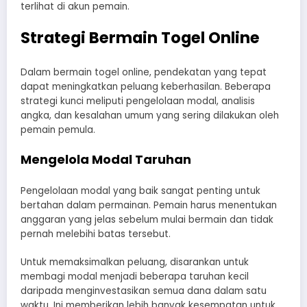
terlihat di akun pemain.
Strategi Bermain Togel Online
Dalam bermain togel online, pendekatan yang tepat
dapat meningkatkan peluang keberhasilan. Beberapa
strategi kunci meliputi pengelolaan modal, analisis
angka, dan kesalahan umum yang sering dilakukan oleh
pemain pemula.
Mengelola Modal Taruhan
Pengelolaan modal yang baik sangat penting untuk
bertahan dalam permainan. Pemain harus menentukan
anggaran yang jelas sebelum mulai bermain dan tidak
pernah melebihi batas tersebut.
Untuk memaksimalkan peluang, disarankan untuk
membagi modal menjadi beberapa taruhan kecil
daripada menginvestasikan semua dana dalam satu
waktu. Ini memberikan lebih banyak kesempatan untuk