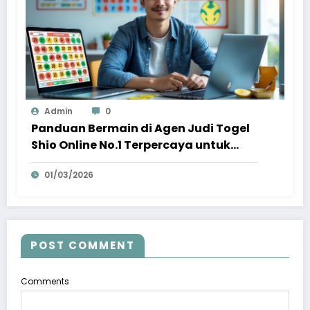
Admin
0
Panduan Bermain di Agen Judi Togel
Shio Online No.1 Terpercaya untuk
Raih Jackpot yang Besar
01/03/2026
POST COMMENT
Comments