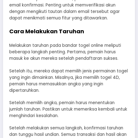
email konfirmasi. Penting untuk memverifikasi akun
dengan mengikuti tautan dalam email tersebut agar
dapat menikmati semua fitur yang ditawarkan.
Cara Melakukan Taruhan
Melakukan taruhan pada bandar togel online meliputi
beberapa langkah penting. Pertama, pemain harus
masuk ke akun mereka setelah pendaftaran sukses.
Setelah itu, mereka dapat memilih jenis permainan togel
yang ingin dimainkan. Misalnya, jika memilih togel 4D,
pemain harus memasukkan angka yang ingin
dipertaruhkan.
Setelah memilih angka, pemain harus menentukan
jumlah taruhan. Pastikan untuk memeriksa kembali untuk
menghindari kesalahan.
Setelah melakukan semua langkah, konfirmasi taruhan
dan tunggu hasil undian. Semua transaksi dan hasil akan