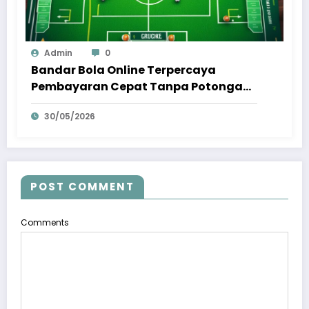
Admin
0
Bandar Bola Online Terpercaya
Pembayaran Cepat Tanpa Potongan
— Fast, Secure Betting with Instant
30/05/2026
Withdrawals
POST COMMENT
Comments