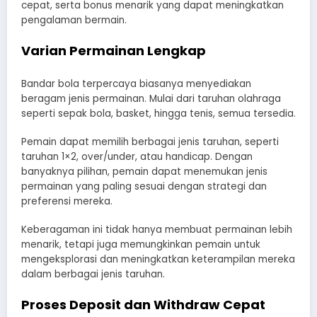
cepat, serta bonus menarik yang dapat meningkatkan
pengalaman bermain.
Varian Permainan Lengkap
Bandar bola terpercaya biasanya menyediakan
beragam jenis permainan. Mulai dari taruhan olahraga
seperti sepak bola, basket, hingga tenis, semua tersedia.
Pemain dapat memilih berbagai jenis taruhan, seperti
taruhan 1×2, over/under, atau handicap. Dengan
banyaknya pilihan, pemain dapat menemukan jenis
permainan yang paling sesuai dengan strategi dan
preferensi mereka.
Keberagaman ini tidak hanya membuat permainan lebih
menarik, tetapi juga memungkinkan pemain untuk
mengeksplorasi dan meningkatkan keterampilan mereka
dalam berbagai jenis taruhan.
Proses Deposit dan Withdraw Cepat