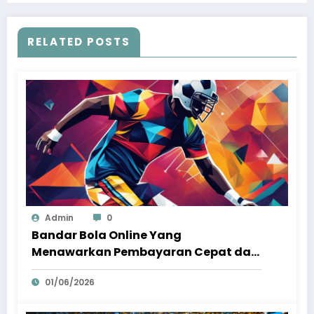
RELATED POSTS
Admin
0
Bandar Bola Online Yang
Menawarkan Pembayaran Cepat dan
Mudah — Fast, Secure Payouts and
01/06/2026
Simple Deposit Options