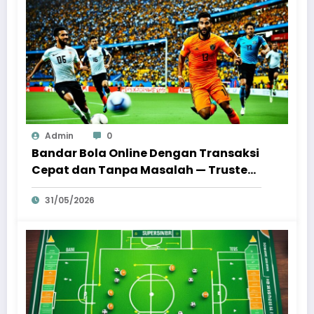
Admin
0
Bandar Bola Online Dengan Transaksi
Cepat dan Tanpa Masalah — Trusted
Fast-Transaction Football Betting
31/05/2026
Site