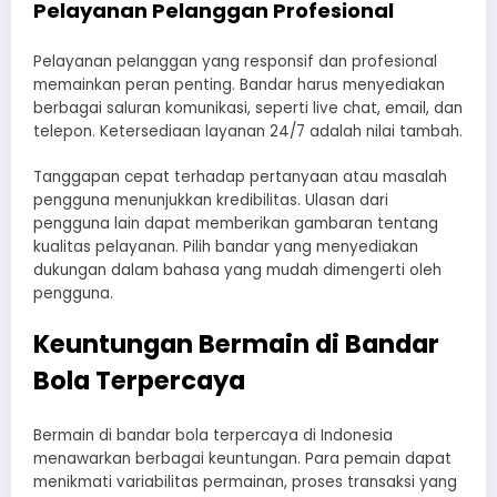
Pelayanan Pelanggan Profesional
Pelayanan pelanggan yang responsif dan profesional
memainkan peran penting. Bandar harus menyediakan
berbagai saluran komunikasi, seperti live chat, email, dan
telepon. Ketersediaan layanan 24/7 adalah nilai tambah.
Tanggapan cepat terhadap pertanyaan atau masalah
pengguna menunjukkan kredibilitas. Ulasan dari
pengguna lain dapat memberikan gambaran tentang
kualitas pelayanan. Pilih bandar yang menyediakan
dukungan dalam bahasa yang mudah dimengerti oleh
pengguna.
Keuntungan Bermain di Bandar
Bola Terpercaya
Bermain di bandar bola terpercaya di Indonesia
menawarkan berbagai keuntungan. Para pemain dapat
menikmati variabilitas permainan, proses transaksi yang