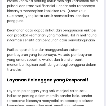
Proses verifikasi penting untuk menjaga keamanan data
pribadi dan transaksi finansial. Bandar bola terpercaya
biasanya menerapkan kebijakan KYC (Know Your
Customer) yang ketat untuk memastikan identitas
pengguna.
Keamanan data dapat dilihat dari penggunaan enkripsi
dan protokol keamanan yang modern. Hal ini melindungi
informasi sensitif dari pencurian atau penyalahgunaan.
Periksa apakah bandar menggunakan sistem
pembayaran yang terpercaya. Metode pembayaran
yang aman, seperti e-wallet dan transfer bank,
menambah lapisan perlindungan bagi pengguna dalam
transaksi.
Layanan Pelanggan yang Responsif
Layanan pelanggan yang baik menjadi salah satu
indikator penting dalam memilih bandar bola. Bandar
terpercaya biasanya menyediakan beberapa saluran
komunikasi, seperti live chat, email, dan telepon.