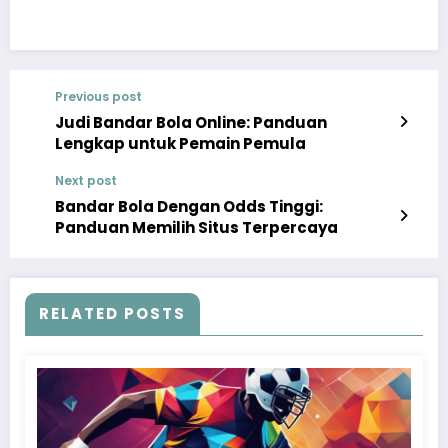
Previous post
Judi Bandar Bola Online: Panduan
Lengkap untuk Pemain Pemula
Next post
Bandar Bola Dengan Odds Tinggi:
Panduan Memilih Situs Terpercaya
RELATED POSTS