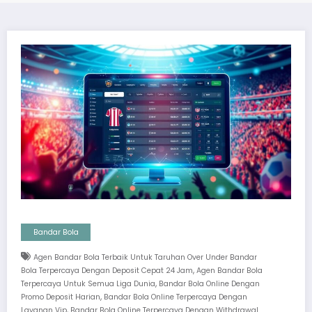
Bandar Bola
Agen Bandar Bola Terbaik Untuk Taruhan Over Under Bandar
,
Bola Terpercaya Dengan Deposit Cepat 24 Jam
Agen Bandar Bola
,
Terpercaya Untuk Semua Liga Dunia
Bandar Bola Online Dengan
,
Promo Deposit Harian
Bandar Bola Online Terpercaya Dengan
,
Layanan Vip
Bandar Bola Online Terpercaya Dengan Withdrawal