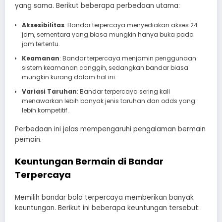
yang sama. Berikut beberapa perbedaan utama:
Aksesibilitas
: Bandar terpercaya menyediakan akses 24
jam, sementara yang biasa mungkin hanya buka pada
jam tertentu.
Keamanan
: Bandar terpercaya menjamin penggunaan
sistem keamanan canggih, sedangkan bandar biasa
mungkin kurang dalam hal ini.
Variasi Taruhan
: Bandar terpercaya sering kali
menawarkan lebih banyak jenis taruhan dan odds yang
lebih kompetitif.
Perbedaan ini jelas mempengaruhi pengalaman bermain
pemain.
Keuntungan Bermain di Bandar
Terpercaya
Memilih bandar bola terpercaya memberikan banyak
keuntungan. Berikut ini beberapa keuntungan tersebut: