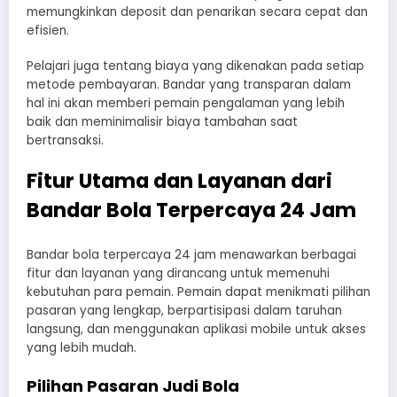
memungkinkan deposit dan penarikan secara cepat dan
efisien.
Pelajari juga tentang biaya yang dikenakan pada setiap
metode pembayaran. Bandar yang transparan dalam
hal ini akan memberi pemain pengalaman yang lebih
baik dan meminimalisir biaya tambahan saat
bertransaksi.
Fitur Utama dan Layanan dari
Bandar Bola Terpercaya 24 Jam
Bandar bola terpercaya 24 jam menawarkan berbagai
fitur dan layanan yang dirancang untuk memenuhi
kebutuhan para pemain. Pemain dapat menikmati pilihan
pasaran yang lengkap, berpartisipasi dalam taruhan
langsung, dan menggunakan aplikasi mobile untuk akses
yang lebih mudah.
Pilihan Pasaran Judi Bola