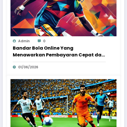
Admin
0
Bandar Bola Online Yang
Menawarkan Pembayaran Cepat dan
Mudah — Fast, Secure Payouts and
01/06/2026
Simple Deposit Options