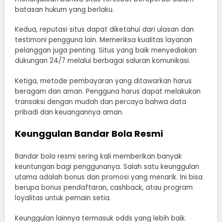
batasan hukum yang berlaku.
Kedua, reputasi situs dapat diketahui dari ulasan dan
testimoni pengguna lain. Memeriksa kualitas layanan
pelanggan juga penting. Situs yang baik menyediakan
dukungan 24/7 melalui berbagai saluran komunikasi.
Ketiga, metode pembayaran yang ditawarkan harus
beragam dan aman. Pengguna harus dapat melakukan
transaksi dengan mudah dan percaya bahwa data
pribadi dan keuangannya aman.
Keunggulan Bandar Bola Resmi
Bandar bola resmi sering kali memberikan banyak
keuntungan bagi penggunanya. Salah satu keunggulan
utama adalah bonus dan promosi yang menarik. Ini bisa
berupa bonus pendaftaran, cashback, atau program
loyalitas untuk pemain setia.
Keunggulan lainnya termasuk odds yang lebih baik.