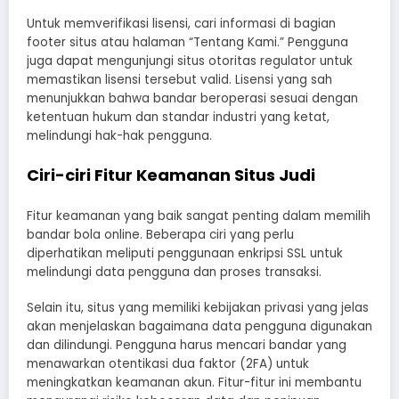
Untuk memverifikasi lisensi, cari informasi di bagian
footer situs atau halaman “Tentang Kami.” Pengguna
juga dapat mengunjungi situs otoritas regulator untuk
memastikan lisensi tersebut valid. Lisensi yang sah
menunjukkan bahwa bandar beroperasi sesuai dengan
ketentuan hukum dan standar industri yang ketat,
melindungi hak-hak pengguna.
Ciri-ciri Fitur Keamanan Situs Judi
Fitur keamanan yang baik sangat penting dalam memilih
bandar bola online. Beberapa ciri yang perlu
diperhatikan meliputi penggunaan enkripsi SSL untuk
melindungi data pengguna dan proses transaksi.
Selain itu, situs yang memiliki kebijakan privasi yang jelas
akan menjelaskan bagaimana data pengguna digunakan
dan dilindungi. Pengguna harus mencari bandar yang
menawarkan otentikasi dua faktor (2FA) untuk
meningkatkan keamanan akun. Fitur-fitur ini membantu