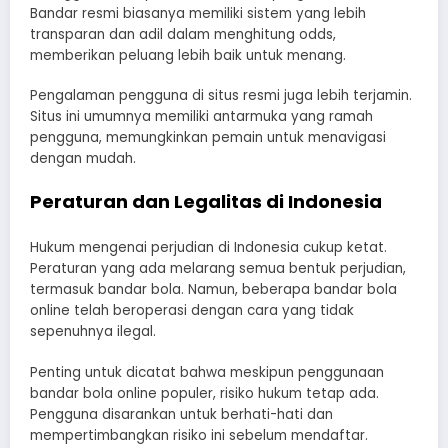
Bandar resmi biasanya memiliki sistem yang lebih
transparan dan adil dalam menghitung odds,
memberikan peluang lebih baik untuk menang.
Pengalaman pengguna di situs resmi juga lebih terjamin.
Situs ini umumnya memiliki antarmuka yang ramah
pengguna, memungkinkan pemain untuk menavigasi
dengan mudah.
Peraturan dan Legalitas di Indonesia
Hukum mengenai perjudian di Indonesia cukup ketat.
Peraturan yang ada melarang semua bentuk perjudian,
termasuk bandar bola. Namun, beberapa bandar bola
online telah beroperasi dengan cara yang tidak
sepenuhnya ilegal.
Penting untuk dicatat bahwa meskipun penggunaan
bandar bola online populer, risiko hukum tetap ada.
Pengguna disarankan untuk berhati-hati dan
mempertimbangkan risiko ini sebelum mendaftar.