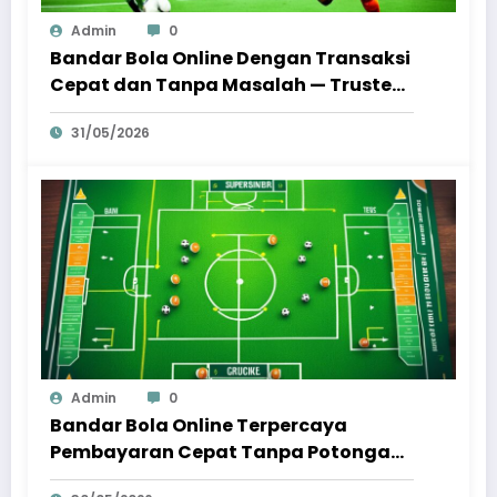
Admin
0
Bandar Bola Online Dengan Transaksi
Cepat dan Tanpa Masalah — Trusted
Fast-Transaction Football Betting
31/05/2026
Site
Admin
0
Bandar Bola Online Terpercaya
Pembayaran Cepat Tanpa Potongan
— Fast, Secure Betting with Instant