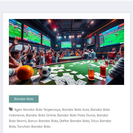
Bandar Bola
,
,
Agen Bandar Bola Terpercaya
Bandar Bola Asia
Bandar Bola
,
,
,
Indonesia
Bandar Bola Online
Bandar Bola Piala Dunia
Bandar
,
,
,
Bola Resmi
Bonus Bandar Bola
Daftar Bandar Bola
Situs Bandar
,
Bola
Taruhan Bandar Bola