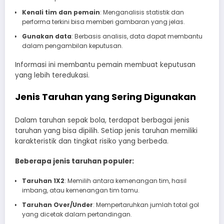
Kenali tim dan pemain
: Menganalisis statistik dan
performa terkini bisa memberi gambaran yang jelas.
Gunakan data
: Berbasis analisis, data dapat membantu
dalam pengambilan keputusan.
Informasi ini membantu pemain membuat keputusan
yang lebih teredukasi.
Jenis Taruhan yang Sering Digunakan
Dalam taruhan sepak bola, terdapat berbagai jenis
taruhan yang bisa dipilih. Setiap jenis taruhan memiliki
karakteristik dan tingkat risiko yang berbeda.
Beberapa jenis taruhan populer:
Taruhan 1X2
: Memilih antara kemenangan tim, hasil
imbang, atau kemenangan tim tamu.
Taruhan Over/Under
: Mempertaruhkan jumlah total gol
yang dicetak dalam pertandingan.