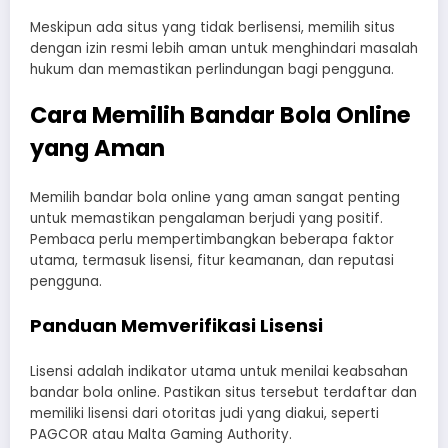
Meskipun ada situs yang tidak berlisensi, memilih situs
dengan izin resmi lebih aman untuk menghindari masalah
hukum dan memastikan perlindungan bagi pengguna.
Cara Memilih Bandar Bola Online
yang Aman
Memilih bandar bola online yang aman sangat penting
untuk memastikan pengalaman berjudi yang positif.
Pembaca perlu mempertimbangkan beberapa faktor
utama, termasuk lisensi, fitur keamanan, dan reputasi
pengguna.
Panduan Memverifikasi Lisensi
Lisensi adalah indikator utama untuk menilai keabsahan
bandar bola online. Pastikan situs tersebut terdaftar dan
memiliki lisensi dari otoritas judi yang diakui, seperti
PAGCOR atau Malta Gaming Authority.