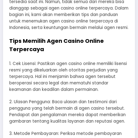
tersedia saat ini. Namun, tidak semua dari mereka bisa
dianggap sebagai agen casino online terpercaya. Dalam
bagian ini, kami akan memberikan tips dan panduan
untuk menemukan agen casino online terpercaya di
Indonesia, serta keuntungan bermain melalui agen resmi.
Tips Memilih Agen Casino Online
Terpercaya
1. Cek Lisensi: Pastikan agen casino online memiliki lisensi
resmi yang dikeluarkan oleh otoritas perjudian yang
terpercaya. Hal ini menjamin bahwa agen tersebut
beroperasi secara legal dan mematuhi standar
keamanan dan keadilan dalam permainan.
2. Ulasan Pengguna: Baca ulasan dan testimoni dari
pengguna yang telah bermain di agen casino tersebut.
Pendapat dan pengalaman mereka dapat memberikan
gambaran tentang kualitas layanan dan reputasi agen.
3. Metode Pembayaran: Periksa metode pembayaran