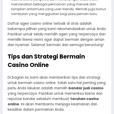
menawarkan berbagai permainan yang menarik dan
tampilan antarmuka yang user-friendly. Nikmati juga bonus
sambutan yang menggiurkan bagi para pemain baru.
Daftar agen casino online terbaik di atas adalah
beberapa pilihan yang kami rekomendasikan untuk Anda.
Pastikan untuk selalu memilih agen yang terpercaya dan
memiliki lisensi resmi agar dapat bermain dengan aman
dan nyaman. Selamat bermain dan semoga beruntung!
Tips dan Strategi Bermain
Casino Online
Di bagian ini, kami akan memberikan tips dan strategi
untuk bermain casino online. Salah satu hal penting yang
perlu Anda lakukan adalah memilih
bandar judi casino
yang terpercaya. Pastikan untuk memeriksa lisensi dan
reputasi bandar sebelum membuat
taruhan casino
online
. Ini akan membantu menjaga keamanan dan
keadilan dalam permainan Anda.