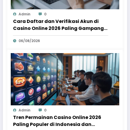
Admin
0
Cara Daftar dan Verifikasi Akun di
Casino Online 2026 Paling Gampang
untuk Pemula
06/08/2026
Admin
0
Tren Permainan Casino Online 2026
Paling Populer di Indonesia dan