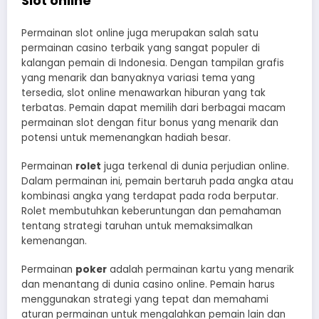
Slot online
Permainan slot online juga merupakan salah satu
permainan casino terbaik yang sangat populer di
kalangan pemain di Indonesia. Dengan tampilan grafis
yang menarik dan banyaknya variasi tema yang
tersedia, slot online menawarkan hiburan yang tak
terbatas. Pemain dapat memilih dari berbagai macam
permainan slot dengan fitur bonus yang menarik dan
potensi untuk memenangkan hadiah besar.
Permainan
rolet
juga terkenal di dunia perjudian online.
Dalam permainan ini, pemain bertaruh pada angka atau
kombinasi angka yang terdapat pada roda berputar.
Rolet membutuhkan keberuntungan dan pemahaman
tentang strategi taruhan untuk memaksimalkan
kemenangan.
Permainan
poker
adalah permainan kartu yang menarik
dan menantang di dunia casino online. Pemain harus
menggunakan strategi yang tepat dan memahami
aturan permainan untuk mengalahkan pemain lain dan