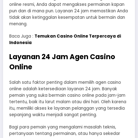
online resmi, Anda dapat mengakses permainan kapan
pun dan di mana pun. Layanan 24 jam memastikan Anda
tidak akan ketinggalan kesempatan untuk bermain dan
menang.
Baca Juga :
Temukan Casino Online Terpercaya di
Indonesia
Layanan 24 Jam Agen Casino
Online
Salah satu faktor penting dalam memilih agen casino
online adalah ketersediaan layanan 24 jam. Banyak
pemain yang suka bermain casino online pada jam-jam
tertentu, baik itu larut malam atau dini hari. Oleh karena
itu, memiliki akses ke layanan pelanggan yang tersedia
sepanjang waktu menjadi sangat penting.
Bagi para pemain yang mengalami masalah teknis,
pertanyaan tentang permainan, atau hanya sekedar