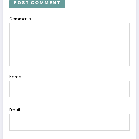
POST COMMENT
Comments
Name
Email