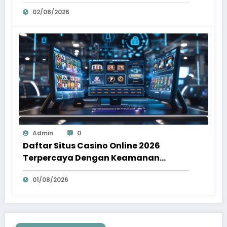
Analisisnya
02/08/2026
Admin
0
Daftar Situs Casino Online 2026
Terpercaya Dengan Keamanan
Tingkat Tinggi
01/08/2026