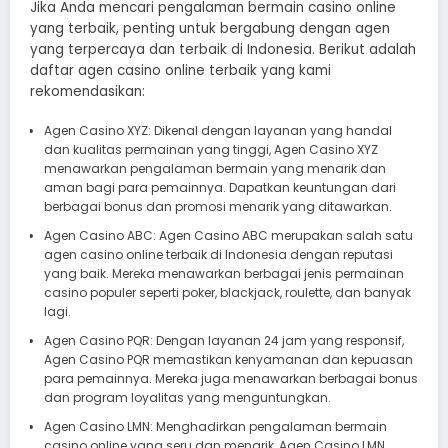
Jika Anda mencari pengalaman bermain casino online
yang terbaik, penting untuk bergabung dengan agen
yang terpercaya dan terbaik di Indonesia. Berikut adalah
daftar agen casino online terbaik yang kami
rekomendasikan:
Agen Casino XYZ: Dikenal dengan layanan yang handal
dan kualitas permainan yang tinggi, Agen Casino XYZ
menawarkan pengalaman bermain yang menarik dan
aman bagi para pemainnya. Dapatkan keuntungan dari
berbagai bonus dan promosi menarik yang ditawarkan.
Agen Casino ABC: Agen Casino ABC merupakan salah satu
agen casino online terbaik di Indonesia dengan reputasi
yang baik. Mereka menawarkan berbagai jenis permainan
casino populer seperti poker, blackjack, roulette, dan banyak
lagi.
Agen Casino PQR: Dengan layanan 24 jam yang responsif,
Agen Casino PQR memastikan kenyamanan dan kepuasan
para pemainnya. Mereka juga menawarkan berbagai bonus
dan program loyalitas yang menguntungkan.
Agen Casino LMN: Menghadirkan pengalaman bermain
casino online yang seru dan menarik, Agen Casino LMN