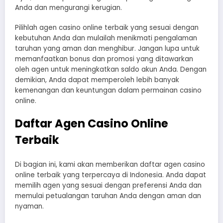
Anda dan mengurangi kerugian.
Pilihlah agen casino online terbaik yang sesuai dengan
kebutuhan Anda dan mulailah menikmati pengalaman
taruhan yang aman dan menghibur. Jangan lupa untuk
memanfaatkan bonus dan promosi yang ditawarkan
oleh agen untuk meningkatkan saldo akun Anda. Dengan
demikian, Anda dapat memperoleh lebih banyak
kemenangan dan keuntungan dalam permainan casino
online.
Daftar Agen Casino Online
Terbaik
Di bagian ini, kami akan memberikan daftar agen casino
online terbaik yang terpercaya di Indonesia. Anda dapat
memilih agen yang sesuai dengan preferensi Anda dan
memulai petualangan taruhan Anda dengan aman dan
nyaman.