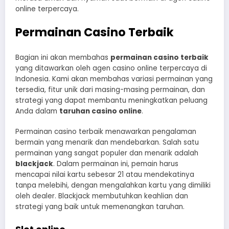
online terpercaya.
Permainan Casino Terbaik
Bagian ini akan membahas
permainan casino terbaik
yang ditawarkan oleh agen casino online terpercaya di
Indonesia. Kami akan membahas variasi permainan yang
tersedia, fitur unik dari masing-masing permainan, dan
strategi yang dapat membantu meningkatkan peluang
Anda dalam
taruhan casino online
.
Permainan casino terbaik menawarkan pengalaman
bermain yang menarik dan mendebarkan. Salah satu
permainan yang sangat populer dan menarik adalah
blackjack
. Dalam permainan ini, pemain harus
mencapai nilai kartu sebesar 21 atau mendekatinya
tanpa melebihi, dengan mengalahkan kartu yang dimiliki
oleh dealer. Blackjack membutuhkan keahlian dan
strategi yang baik untuk memenangkan taruhan.