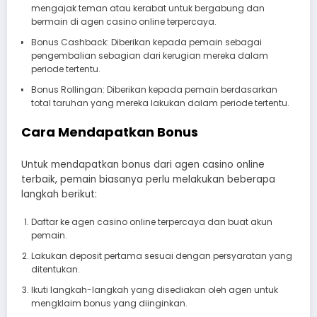
mengajak teman atau kerabat untuk bergabung dan
bermain di agen casino online terpercaya.
Bonus Cashback: Diberikan kepada pemain sebagai
pengembalian sebagian dari kerugian mereka dalam
periode tertentu.
Bonus Rollingan: Diberikan kepada pemain berdasarkan
total taruhan yang mereka lakukan dalam periode tertentu.
Cara Mendapatkan Bonus
Untuk mendapatkan bonus dari agen casino online
terbaik, pemain biasanya perlu melakukan beberapa
langkah berikut:
Daftar ke agen casino online terpercaya dan buat akun
pemain.
Lakukan deposit pertama sesuai dengan persyaratan yang
ditentukan.
Ikuti langkah-langkah yang disediakan oleh agen untuk
mengklaim bonus yang diinginkan.