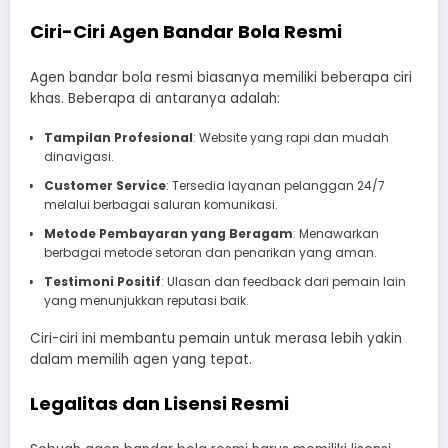
Ciri-Ciri Agen Bandar Bola Resmi
Agen bandar bola resmi biasanya memiliki beberapa ciri
khas. Beberapa di antaranya adalah:
Tampilan Profesional
: Website yang rapi dan mudah
dinavigasi.
Customer Service
: Tersedia layanan pelanggan 24/7
melalui berbagai saluran komunikasi.
Metode Pembayaran yang Beragam
: Menawarkan
berbagai metode setoran dan penarikan yang aman.
Testimoni Positif
: Ulasan dan feedback dari pemain lain
yang menunjukkan reputasi baik.
Ciri-ciri ini membantu pemain untuk merasa lebih yakin
dalam memilih agen yang tepat.
Legalitas dan Lisensi Resmi