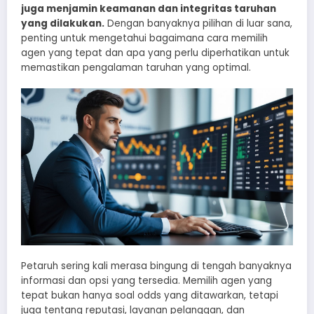
juga menjamin keamanan dan integritas taruhan
yang dilakukan.
Dengan banyaknya pilihan di luar sana,
penting untuk mengetahui bagaimana cara memilih
agen yang tepat dan apa yang perlu diperhatikan untuk
memastikan pengalaman taruhan yang optimal.
Petaruh sering kali merasa bingung di tengah banyaknya
informasi dan opsi yang tersedia. Memilih agen yang
tepat bukan hanya soal odds yang ditawarkan, tetapi
juga tentang reputasi, layanan pelanggan, dan