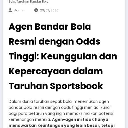
,
Bola
Taruhan Bandar Bola
Admin
23/07/2025
Agen Bandar Bola
Resmi dengan Odds
Tinggi: Keunggulan dan
Kepercayaan dalam
Taruhan Sportsbook
Dalam dunia taruhan sepak bola, menemukan agen
bandar bola resmi dengan odds tinggi menjadi kunci
bagi para petaruh yang ingin memaksimalkan potensi
kemenangan mereka.
Agen-agen ini tidak hanya
menawarkan keuntungan yang lebih besar, tetapi