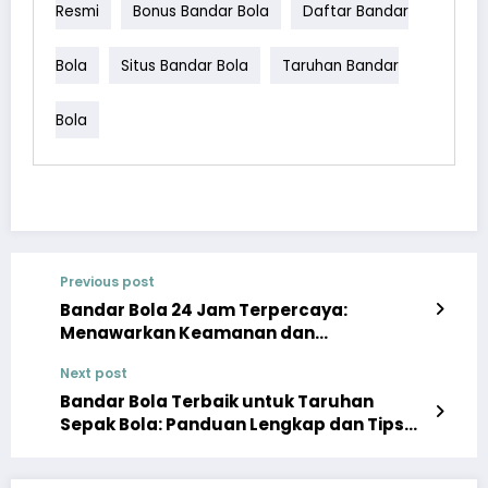
Resmi
Bonus Bandar Bola
Daftar Bandar
Bola
Situs Bandar Bola
Taruhan Bandar
Bola
Previous post
Bandar Bola 24 Jam Terpercaya:
Menawarkan Keamanan dan
Kenyamanan Bermain Online
Next post
Bandar Bola Terbaik untuk Taruhan
Sepak Bola: Panduan Lengkap dan Tips
Terpercaya