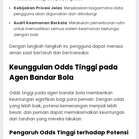
Kebijakan Privasi Jelas
: Menjelaskan bagaimana data
pengguna akan digunakan dan dilindungi.
Audit Keamanan Berkala
: Melakukan pemeriksaan rutin
untuk memastikan semua sistem keamanan berfungsi
dengan baik.
Dengan langkah-langkah ini, pengguna dapat merasa
aman saat bertaruh dan bertransaksi.
Keunggulan Odds Tinggi pada
Agen Bandar Bola
Odds tinggi pada agen bandar bola memberikan
keuntungan signifikan bagi para pemain. Dengan odds
yang lebih baik, potensi kemenangan menjadi lebih
besar, dan pemain dapat memaksimalkan keuntungan
dari taruhan yang mereka lakukan.
Pengaruh Odds Tinggi terhadap Potensi