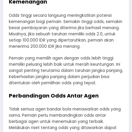
Kemenangan
Odds tinggi secara langsung meningkatkan potensi
kemenangan bagi pemain. Semakin tinggi odds, semakin
besar pembayaran yang diterima jika berhasil menang.
Misalnya, jika sebuah taruhan memiliki odds 2.0, untuk
setiap 100.000 IDR yang dipertaruhkan, pemain akan
menerima 200.000 IDR jika menang.
Pemain yang memilih agen dengan odds lebih tinggi
memiliki peluang lebih baik untuk meraih keuntungan. Ini
sangat penting terutama dalam taruhan jangka panjang.
Keberhasilan jangka panjang dalam perjudian bisa
ditentukan oleh pemilihan odds yang tepat.
Perbandingan Odds Antar Agen
Tidak semua agen bandar bola menawarkan odds yang
sama. Pemain perlu membandingkan odds antar
berbagai agen untuk menemukan yang terbaik.
Melakukan riset tentang odds yang ditawarkan dapat