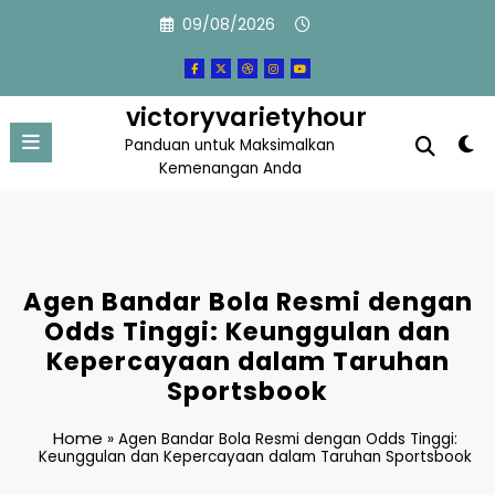
Skip
09/08/2026
to
content
victoryvarietyhour
Panduan untuk Maksimalkan
Kemenangan Anda
Agen Bandar Bola Resmi dengan
Odds Tinggi: Keunggulan dan
Kepercayaan dalam Taruhan
Sportsbook
Home
»
Agen Bandar Bola Resmi dengan Odds Tinggi:
Keunggulan dan Kepercayaan dalam Taruhan Sportsbook