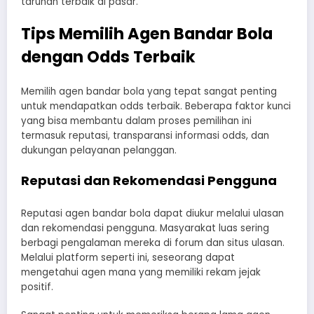
taruhan terbaik di pasar.
Tips Memilih Agen Bandar Bola
dengan Odds Terbaik
Memilih agen bandar bola yang tepat sangat penting
untuk mendapatkan odds terbaik. Beberapa faktor kunci
yang bisa membantu dalam proses pemilihan ini
termasuk reputasi, transparansi informasi odds, dan
dukungan pelayanan pelanggan.
Reputasi dan Rekomendasi Pengguna
Reputasi agen bandar bola dapat diukur melalui ulasan
dan rekomendasi pengguna. Masyarakat luas sering
berbagi pengalaman mereka di forum dan situs ulasan.
Melalui platform seperti ini, seseorang dapat
mengetahui agen mana yang memiliki rekam jejak
positif.