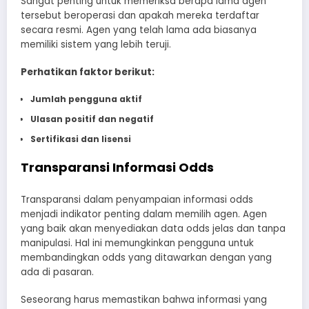
Sangat penting untuk memeriksa berapa lama agen
tersebut beroperasi dan apakah mereka terdaftar
secara resmi. Agen yang telah lama ada biasanya
memiliki sistem yang lebih teruji.
Perhatikan faktor berikut:
Jumlah pengguna aktif
Ulasan positif dan negatif
Sertifikasi dan lisensi
Transparansi Informasi Odds
Transparansi dalam penyampaian informasi odds
menjadi indikator penting dalam memilih agen. Agen
yang baik akan menyediakan data odds jelas dan tanpa
manipulasi. Hal ini memungkinkan pengguna untuk
membandingkan odds yang ditawarkan dengan yang
ada di pasaran.
Seseorang harus memastikan bahwa informasi yang