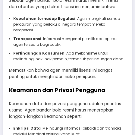
Sebuah agen bandar bola resmi harus memiliki lisensi
dari otoritas yang diakui. Lisensi ini menjamin bahwa:
Kepatuhan terhadap Regulasi
: Agen mengikuti semua
peraturan yang berlaku di negara tempat mereka
beroperasi.
Transparansi
: Informasi mengenai pemilik dan operasi
agen tersedia bagi publik.
Perlindungan Konsumen
: Ada mekanisme untuk
melindungi hak-hak pemain, termasuk perlindungan dana.
Memastikan bahwa agen memiliki lisensi ini sangat
penting untuk menghindari risiko penipuan.
Keamanan dan Privasi Pengguna
Keamanan data dan privasi pengguna adalah prioritas
utama. Agen bandar bola resmi harus menerapkan
langkah-langkah keamanan seperti:
Enkripsi Data
: Melindungi informasi pribadi dan transaksi
melalui teknologi enkripsi yang kuat.