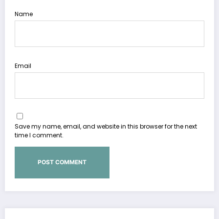
Name
Email
Save my name, email, and website in this browser for the next
time I comment.