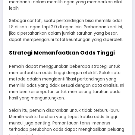
membantu dalam memilih agen yang memberikan nilai
lebih.
Sebagai contoh, suatu pertandingan bisa memiliki odds
1.8 di satu agen tapi 2.0 di agen lain. Perbedaan kecil ini,
jika dipertahankan dalam jumlah taruhan yang besar,
dapat mempengaruhi total keuntungan yang diperoleh.
Strategi Memanfaatkan Odds Tinggi
Pemain dapat menggunakan beberapa strategi untuk
memanfaatkan odds tinggi dengan efektif. Salah satu
metode adalah mengidentifikasi pertandingan yang
memiliki odds yang tidak sesuai dengan data analisis. Ini
memberi kesempatan untuk memasang taruhan pada
hasil yang menguntungkan.
Selain itu, pemain disarankan untuk tidak terburu-buru.
Memilih waktu taruhan yang tepat ketika odds tinggi
muncul juga penting. Pemantauan terus-menerus
terhadap perubahan odds dapat menghasilkan peluang